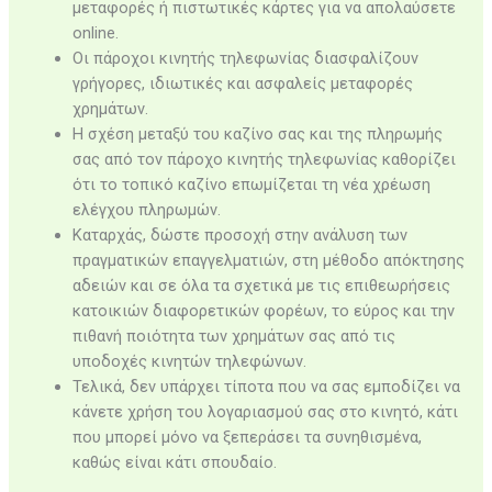
μεταφορές ή πιστωτικές κάρτες για να απολαύσετε
online.
Οι πάροχοι κινητής τηλεφωνίας διασφαλίζουν
γρήγορες, ιδιωτικές και ασφαλείς μεταφορές
χρημάτων.
Η σχέση μεταξύ του καζίνο σας και της πληρωμής
σας από τον πάροχο κινητής τηλεφωνίας καθορίζει
ότι το τοπικό καζίνο επωμίζεται τη νέα χρέωση
ελέγχου πληρωμών.
Καταρχάς, δώστε προσοχή στην ανάλυση των
πραγματικών επαγγελματιών, στη μέθοδο απόκτησης
αδειών και σε όλα τα σχετικά με τις επιθεωρήσεις
κατοικιών διαφορετικών φορέων, το εύρος και την
πιθανή ποιότητα των χρημάτων σας από τις
υποδοχές κινητών τηλεφώνων.
Τελικά, δεν υπάρχει τίποτα που να σας εμποδίζει να
κάνετε χρήση του λογαριασμού σας στο κινητό, κάτι
που μπορεί μόνο να ξεπεράσει τα συνηθισμένα,
καθώς είναι κάτι σπουδαίο.