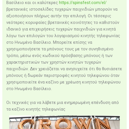
Βασίλειο και οι καλύτερες
https://spinsfest.com/el/
βρετανικές ιστοσελίδες τυχερών παιχνιδιών μπορούν να
αξιοποιήσουν πλήρως αυτήν την επιλογή. Οι τέσσερις
νεότερες κορυφαίες βρετανικές κοινότητες το καθιστούν
ιδανικό για επιχειρήσεις τυχερών παιχνιδιών για κινητά
λόγω των επιλογών του λογαριασμού κινητής τηλεφωνίας
στο Ηνωμένο Βασίλειο. Μπορείτε επίσης να
χρησιμοποιήσετε τα μπόνους τους με τον συνηθισμένο
τρόπο, μέσω ενός κωδικού πρόσβασης μπόνους ή των
χαρακτηριστικών των χρηστών κινητών τυχερών
παιχνιδιών. Δεν χρειάζεται να ανησυχείτε ότι θα θυσιάσετε
μπόνους ή δωρεάν περιστροφές κινητού τηλεφώνου όταν
χρησιμοποιείτε ένα καζίνο με χρέωση κινητού τηλεφώνου
στο Ηνωμένο Βασίλειο.
Οι τεχνικές για να λάβετε μια ενημερωμένη επένδυση από
τα καζίνο κινητής τηλεφωνίας