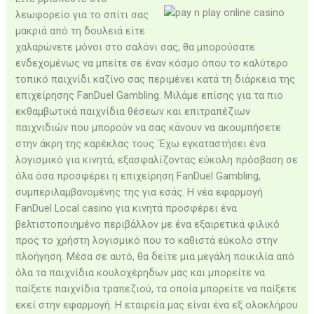
λεωφορείο για το σπίτι σας
μακριά από τη δουλειά είτε
χαλαρώνετε μόνοι στο σαλόνι σας, θα μπορούσατε
ενδεχομένως να μπείτε σε έναν κόσμο όπου το καλύτερο
τοπικό παιχνίδι καζίνο σας περιμένει κατά τη διάρκεια της
επιχείρησης FanDuel Gambling. Μιλάμε επίσης για τα πιο
εκθαμβωτικά παιχνίδια θέσεων και επιτραπέζιων
παιχνιδιών που μπορούν να σας κάνουν να ακουμπήσετε
στην άκρη της καρέκλας τους. Έχω εγκαταστήσει ένα
λογισμικό για κινητά, εξασφαλίζοντας εύκολη πρόσβαση σε
όλα όσα προσφέρει η επιχείρηση FanDuel Gambling,
συμπεριλαμβανομένης της για εσάς. Η νέα εφαρμογή
FanDuel Local casino για κινητά προσφέρει ένα
βελτιστοποιημένο περιβάλλον με ένα εξαιρετικά φιλικό
προς το χρήστη λογισμικό που το καθιστά εύκολο στην
πλοήγηση. Μέσα σε αυτό, θα δείτε μια μεγάλη ποικιλία από
όλα τα παιχνίδια κουλοχέρηδων μας και μπορείτε να
παίξετε παιχνίδια τραπεζιού, τα οποία μπορείτε να παίξετε
εκεί στην εφαρμογή. Η εταιρεία μας είναι ένα εξ ολοκλήρου