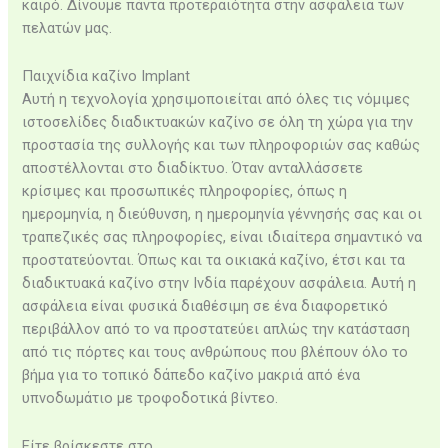
καιρό. Δίνουμε πάντα προτεραιότητα στην ασφάλεια των
πελατών μας.
Παιχνίδια καζίνο Implant
Αυτή η τεχνολογία χρησιμοποιείται από όλες τις νόμιμες
ιστοσελίδες διαδικτυακών καζίνο σε όλη τη χώρα για την
προστασία της συλλογής και των πληροφοριών σας καθώς
αποστέλλονται στο διαδίκτυο. Όταν ανταλλάσσετε
κρίσιμες και προσωπικές πληροφορίες, όπως η
ημερομηνία, η διεύθυνση, η ημερομηνία γέννησής σας και οι
τραπεζικές σας πληροφορίες, είναι ιδιαίτερα σημαντικό να
προστατεύονται. Όπως και τα οικιακά καζίνο, έτσι και τα
διαδικτυακά καζίνο στην Ινδία παρέχουν ασφάλεια. Αυτή η
ασφάλεια είναι φυσικά διαθέσιμη σε ένα διαφορετικό
περιβάλλον από το να προστατεύει απλώς την κατάσταση
από τις πόρτες και τους ανθρώπους που βλέπουν όλο το
βήμα για το τοπικό δάπεδο καζίνο μακριά από ένα
υπνοδωμάτιο με τροφοδοτικά βίντεο.
Είτε βρίσκεστε στο