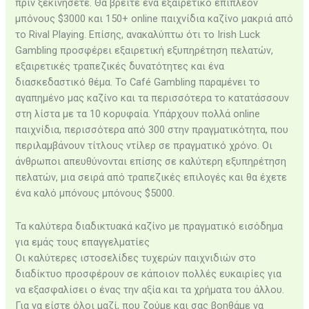
πριν ξεκινήσετε. Θα βρείτε ένα εξαιρετικό επιπλέον
μπόνους $3000 και 150+ online παιχνίδια καζίνο μακριά από
το Rival Playing. Επίσης, ανακαλύπτω ότι το Irish Luck
Gambling προσφέρει εξαιρετική εξυπηρέτηση πελατών,
εξαιρετικές τραπεζικές δυνατότητες και ένα
διασκεδαστικό θέμα. Το Café Gambling παραμένει το
αγαπημένο μας καζίνο και τα περισσότερα το κατατάσσουν
στη λίστα με τα 10 κορυφαία. Υπάρχουν πολλά online
παιχνίδια, περισσότερα από 300 στην πραγματικότητα, που
περιλαμβάνουν τίτλους ντίλερ σε πραγματικό χρόνο. Οι
άνθρωποι απευθύνονται επίσης σε καλύτερη εξυπηρέτηση
πελατών, μια σειρά από τραπεζικές επιλογές και θα έχετε
ένα καλό μπόνους μπόνους $5000.
Τα καλύτερα διαδικτυακά καζίνο με πραγματικό εισόδημα
για εμάς τους επαγγελματίες
Οι καλύτερες ιστοσελίδες τυχερών παιχνιδιών στο
διαδίκτυο προσφέρουν σε κάποιον πολλές ευκαιρίες για
να εξασφαλίσει ο ένας την αξία και τα χρήματα του άλλου.
Για να είστε όλοι μαζί, που ζούμε και σας βοηθάμε να