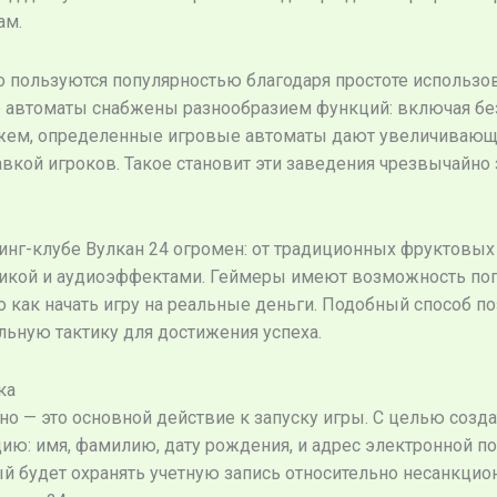
ам.
 пользуются популярностью благодаря простоте использо
 автоматы снабжены разнообразием функций: включая бе
жем, определенные игровые автоматы дают увеличивающ
вкой игроков. Такое становит эти заведения чрезвычайно
инг-клубе Вулкан 24 огромен: от традиционных фруктовы
икой и аудиоэффектами. Геймеры имеют возможность поп
 как начать игру на реальные деньги. Подобный способ п
льную тактику для достижения успеха.
ка
о — это основной действие к запуску игры. С целью созда
ю: имя, фамилию, дату рождения, и адрес электронной по
ый будет охранять учетную запись относительно несанкци