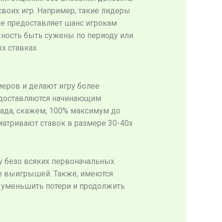
воих игр. Например, такие лидеры
ое предоставляет шанс игрокам
ность быть сужены по периоду или
х ставках.
еров и делают игру более
едоставляются начинающим
лада, скажем, 100% максимум до
матривают ставок в размере 30-40x
у безо всяких первоначальных
е выигрышей. Также, имеются
 уменьшить потери и продолжить