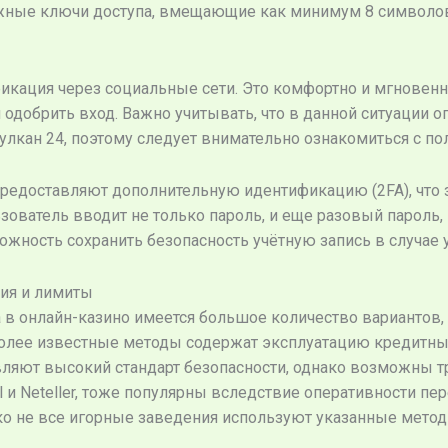
жные ключи доступа, вмещающие как минимум 8 символов,
кация через социальные сети. Это комфортно и мгновенн
 одобрить вход. Важно учитывать, что в данной ситуации 
Вулкан 24, поэтому следует внимательно ознакомиться с п
едоставляют дополнительную идентификацию (2FA), что з
ьзователь вводит не только пароль, и еще разовый пароль,
жность сохранить безопасность учётную запись в случае у
ия и лимиты
 в онлайн-казино имеется большое количество вариантов,
лее известные методы содержат эксплуатацию кредитных к
авляют высокий стандарт безопасности, однако возможны
ll и Neteller, тоже популярны вследствие оперативности 
ко не все игорные заведения используют указанные метод