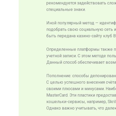
рекомендуется задействовать сло
специальные знаки.
Иной популярный метод — идентифи
подобрать свою социальную сеть и
быть передана казино-сайту клуб 
Определенные платформы также пр
учетной записи. С этом методе пол
Данный способ обеспечивает возмо
Пополнение: способы депонирован
С целью успешного внесения счёта
своими плюсами и минусами. Наибо
MasterCard. Эти пластики предост
кошельки-сервисы, например, Skri
Однако важно учитывать, что дале