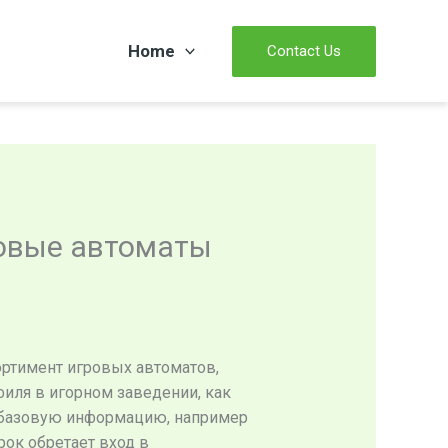
Home
Contact Us
ровые автоматы
ортимент игровых автоматов,
иля в игорном заведении, как
ь базовую информацию, например
рок обретает вход в