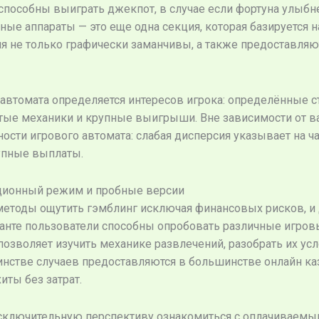
 способны выиграть джекпот, в случае если фортуна улыбн
е аппараты — это еще одна секция, которая базируется 
ия не только графически заманчивы, а также предоставля
автомата определяется интересов игрока: определённые с
тые механики и крупные выигрыши. Вне зависимости от в
ости игрового автомата: слабая дисперсия указывает на 
рупные выплаты.
ционный режим и пробные версии
методы ощутить гэмблинг исключая финансовых рисков, и
анте пользователи способны опробовать различные игровы
 позволяет изучить механике развлечений, разобрать их у
инстве случаев предоставляются в большинстве онлайн ка
иты без затрат.
ключительную перспективу ознакомиться с оплачиваемым