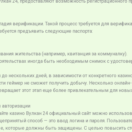
улкан 24, предоставляют возможность регистрационного п
стадия верификации. Такой процесс требуется для верифик
ребуется предъявить следующие паспорта:
вания жительства (например, квитанция за коммуналку).
оятельствах иногда быть необходимым снимок с удостове
до нескольких дней, в зависимости от конкретного казино
и геймер не сможет получить добычу. Несколько онлайн-
вращает этот этап еще более привлекательным для новых
ы авторизации
сайте казино Вулкан 24 официальный сайт можно использов
епринятый способ — это ввод логина и пароля. Пользоват
е, которые должны быть защищены. С целью повысить сте