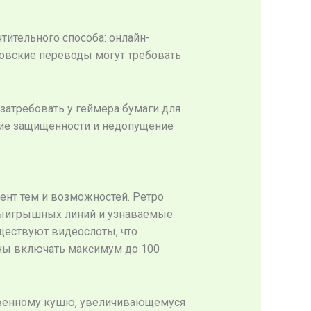
тительного способа: онлайн-
ковские переводы могут требовать
затребовать у геймера бумаги для
ние защищенности и недопущение
ент тем и возможностей. Ретро
 выигрышных линий и узнаваемые
ществуют видеослоты, что
бны включать максимум до 100
ственному кушю, увеличивающемуся