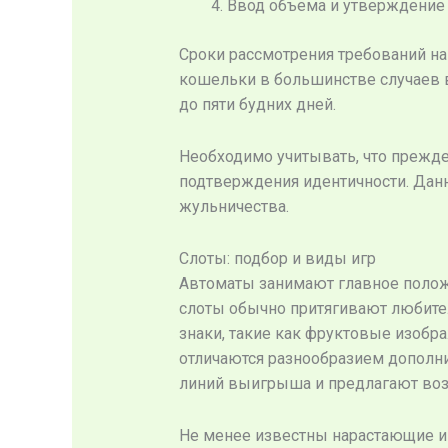
Ввод объема и утверждение 
Сроки рассмотрения требований на
кошельки в большинстве случаев в
до пяти будних дней.
Необходимо учитывать, что прежде
подтверждения идентичности. Данн
жульничества.
Слоты: подбор и виды игр
Автоматы занимают главное положе
слоты обычно притягивают любител
знаки, такие как фруктовые изобр
отличаются разнообразием дополн
линий выигрыша и предлагают воз
Не менее известны нарастающие и