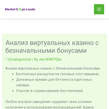
Skip
to
content
Анализ виртуальных казино с
безначальными бонусами
/
Uncategorized
/ By
xtw18387f2bc
Анализ виртуальных казино с безначальными бонусами
Бесплатные раскрутки на топовых слот-машинах
Денежные премии для беттинга в карточных
забавах
Участие в соревнованиях без платежей
Любое игровое заведение содержит свои условия
получения и использования вознаграждений. Важно