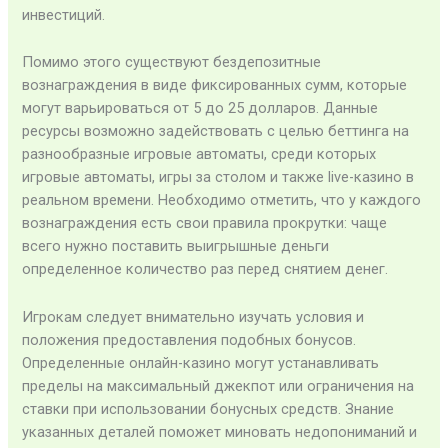
инвестиций.
Помимо этого существуют бездепозитные
вознаграждения в виде фиксированных сумм, которые
могут варьироваться от 5 до 25 долларов. Данные
ресурсы возможно задействовать с целью беттинга на
разнообразные игровые автоматы, среди которых
игровые автоматы, игры за столом и также live-казино в
реальном времени. Необходимо отметить, что у каждого
вознаграждения есть свои правила прокрутки: чаще
всего нужно поставить выигрышные деньги
определенное количество раз перед снятием денег.
Игрокам следует внимательно изучать условия и
положения предоставления подобных бонусов.
Определенные онлайн-казино могут устанавливать
пределы на максимальный джекпот или ограничения на
ставки при использовании бонусных средств. Знание
указанных деталей поможет миновать недопониманий и