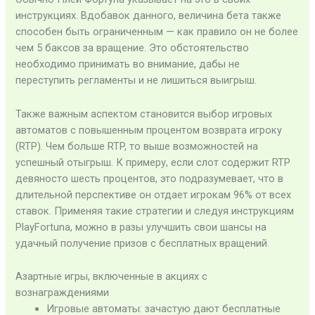
инструкциях. Вдобавок данного, величина бета также
способен быть ограниченным — как правило он не более
чем 5 баксов за вращение. Это обстоятельство
необходимо принимать во внимание, дабы не
переступить регламенты и не лишиться выигрыш.
Также важным аспектом становится выбор игровых
автоматов с повышенным процентом возврата игроку
(RTP). Чем больше RTP, то выше возможностей на
успешный отыгрыш. К примеру, если слот содержит RTP
девяносто шесть процентов, это подразумевает, что в
длительной перспективе он отдает игрокам 96% от всех
ставок. Применяя такие стратегии и следуя инструкциям
PlayFortuna, можно в разы улучшить свои шансы на
удачный получение призов с бесплатных вращений.
Азартные игры, включенные в акциях с
вознаграждениями
Игровые автоматы: зачастую дают бесплатные