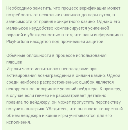
Необходимо заметить, что процесс верификации может
потребовать от нескольких часиков до пары суток, в
зависимости от правил конкретного казино. Однако это
маленькое неудобство компенсируется усиленной
охраной и убежденностью в том, что ваши информация в
PlayFortuna находятся под прочнейшей защитой.
Обычные оплошности в процессе использования
плюшек
Игроки часто испытывают неполадками при
активирования вознаграждений в онлайн казино. Одной
среди наиболее распространенных ошибок является
некорректное восприятие условий вейджера. К примеру,
в случае если геймер не рассматривает детально
правила по вейджеру, он может пропустить перспективу
получить выигрыш. Убедитесь, что вы знаете конкретный
объем вейджера и какие игры учитываются для его
исполнения.