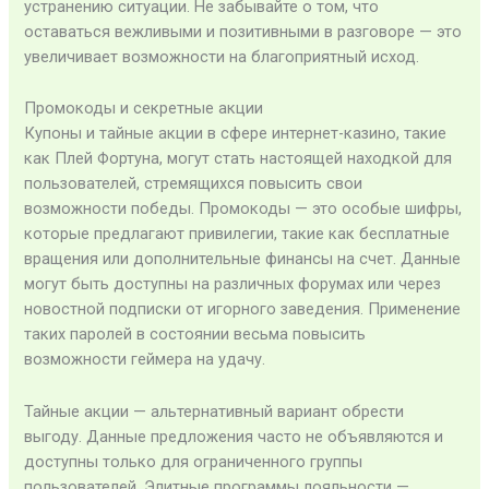
устранению ситуации. Не забывайте о том, что
оставаться вежливыми и позитивными в разговоре — это
увеличивает возможности на благоприятный исход.
Промокоды и секретные акции
Купоны и тайные акции в сфере интернет-казино, такие
как Плей Фортуна, могут стать настоящей находкой для
пользователей, стремящихся повысить свои
возможности победы. Промокоды — это особые шифры,
которые предлагают привилегии, такие как бесплатные
вращения или дополнительные финансы на счет. Данные
могут быть доступны на различных форумах или через
новостной подписки от игорного заведения. Применение
таких паролей в состоянии весьма повысить
возможности геймера на удачу.
Тайные акции — альтернативный вариант обрести
выгоду. Данные предложения часто не объявляются и
доступны только для ограниченного группы
пользователей. Элитные программы лояльности —