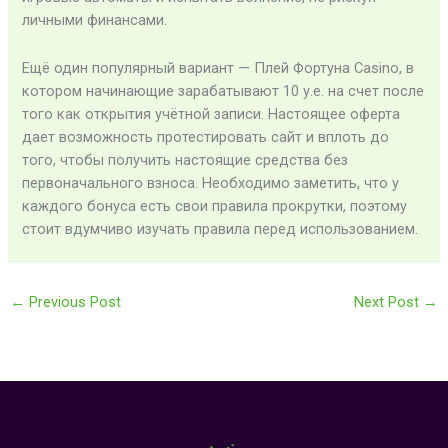
личными финансами.
Ещё один популярный вариант — Плей Фортуна Casino, в
котором начинающие зарабатывают 10 у.е. на счет после
того как открытия учётной записи. Настоящее оферта
дает возможность протестировать сайт и вплоть до
того, чтобы получить настоящие средства без
первоначального взноса. Необходимо заметить, что у
каждого бонуса есть свои правила прокрутки, поэтому
стоит вдумчиво изучать правила перед использованием.
←
Previous Post
Next Post
→