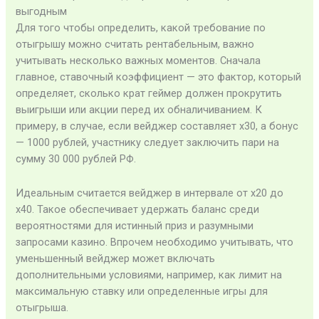
выгодным
Для того чтобы определить, какой требование по
отыгрышу можно считать рентабельным, важно
учитывать несколько важных моментов. Сначала
главное, ставочный коэффициент — это фактор, который
определяет, сколько крат геймер должен прокрутить
выигрыши или акции перед их обналичиванием. К
примеру, в случае, если вейджер составляет x30, а бонус
— 1000 рублей, участнику следует заключить пари на
сумму 30 000 рублей РФ.
Идеальным считается вейджер в интервале от x20 до
x40. Такое обеспечивает удержать баланс среди
вероятностями для истинный приз и разумными
запросами казино. Впрочем необходимо учитывать, что
уменьшенный вейджер может включать
дополнительными условиями, например, как лимит на
максимальную ставку или определенные игры для
отыгрыша.