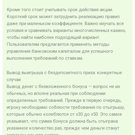
Кроме того стоит учитывать срок действия акции.
Короткий срок может затруднить реализацию правил
даже при маленьком коэффициенте. Важно изучать все
условия и сравнивать варианты многочисленных казино,
чтобы найти наиболее подходящий вариант.
Пользователям предлагается применять методы
управления банковским капиталом для успешного
выполнения требований по ставкам.
Вывод выигрыша с бездепозитного приза: конкретные
случаи
Вывод денег с безвложенного бонуса — вопрос не из
обычных, но вполне реальная при соблюдении
определенных требований. Прежде в первую очередь,
игроку необходимо соблюсти требования по отыгрышу,
которые обычно колеблются от x30 до x50. Это самое
указывает, что сумма бонуса должна быть отыграна
указанное количество раз, прежде чем деньги станут
возможными для снятия.