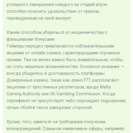
успешного завершения каждого из стадий игрок
способен получить удовольствие от призом,
переведенным на свой аккаунт.
Каким способом уберечься от мошенничества с
фальшивыми бонусами
Геймеры нередко привлекаются соблазнительными
акциями от онлайн казино, гарантирующими огромные
премии. Тем не менее важно быть внимательным, чтобы
не стать мишенью мошенничества. Основное указание —
всегда убедитесь в достоверность платформы.
Доверенные казино, такие как азино777, располагают
лицензии от престижных регуляторов, вроде Malta
Gaming Authority или UK Gambling Commission. Когда
сертификат не присутствует либо порождает подозрения,
лучше обойти такое заведение стороной.
Кроме, того, заметьте на требования получения
вознаграждений. Слишком заманчивые оферы, например