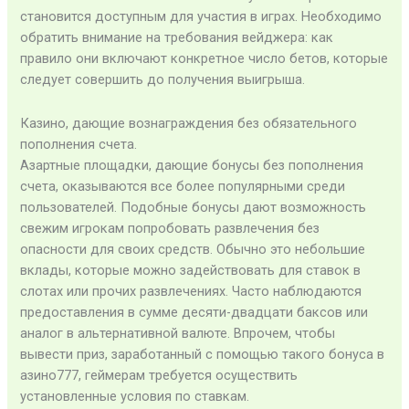
становится доступным для участия в играх. Необходимо
обратить внимание на требования вейджера: как
правило они включают конкретное число бетов, которые
следует совершить до получения выигрыша.
Казино, дающие вознаграждения без обязательного
пополнения счета.
Азартные площадки, дающие бонусы без пополнения
счета, оказываются все более популярными среди
пользователей. Подобные бонусы дают возможность
свежим игрокам попробовать развлечения без
опасности для своих средств. Обычно это небольшие
вклады, которые можно задействовать для ставок в
слотах или прочих развлечениях. Часто наблюдаются
предоставления в сумме десяти-двадцати баксов или
аналог в альтернативной валюте. Впрочем, чтобы
вывести приз, заработанный с помощью такого бонуса в
азино777, геймерам требуется осуществить
установленные условия по ставкам.