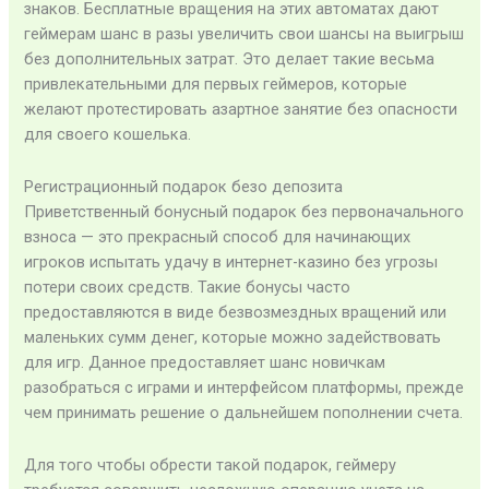
знаков. Бесплатные вращения на этих автоматах дают
геймерам шанс в разы увеличить свои шансы на выигрыш
без дополнительных затрат. Это делает такие весьма
привлекательными для первых геймеров, которые
желают протестировать азартное занятие без опасности
для своего кошелька.
Регистрационный подарок безо депозита
Приветственный бонусный подарок без первоначального
взноса — это прекрасный способ для начинающих
игроков испытать удачу в интернет-казино без угрозы
потери своих средств. Такие бонусы часто
предоставляются в виде безвозмездных вращений или
маленьких сумм денег, которые можно задействовать
для игр. Данное предоставляет шанс новичкам
разобраться с играми и интерфейсом платформы, прежде
чем принимать решение о дальнейшем пополнении счета.
Для того чтобы обрести такой подарок, геймеру