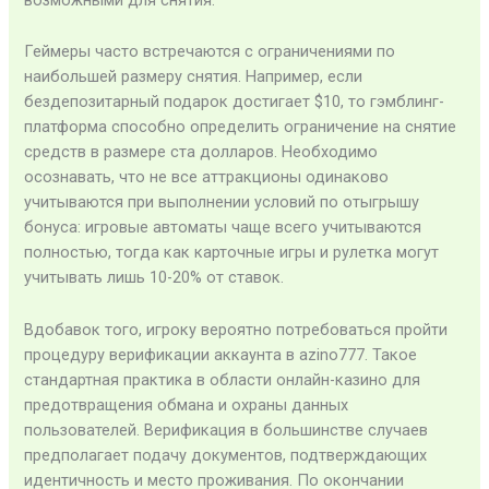
Геймеры часто встречаются с ограничениями по
наибольшей размеру снятия. Например, если
бездепозитарный подарок достигает $10, то гэмблинг-
платформа способно определить ограничение на снятие
средств в размере ста долларов. Необходимо
осознавать, что не все аттракционы одинаково
учитываются при выполнении условий по отыгрышу
бонуса: игровые автоматы чаще всего учитываются
полностью, тогда как карточные игры и рулетка могут
учитывать лишь 10-20% от ставок.
Вдобавок того, игроку вероятно потребоваться пройти
процедуру верификации аккаунта в azino777. Такое
стандартная практика в области онлайн-казино для
предотвращения обмана и охраны данных
пользователей. Верификация в большинстве случаев
предполагает подачу документов, подтверждающих
идентичность и место проживания. По окончании