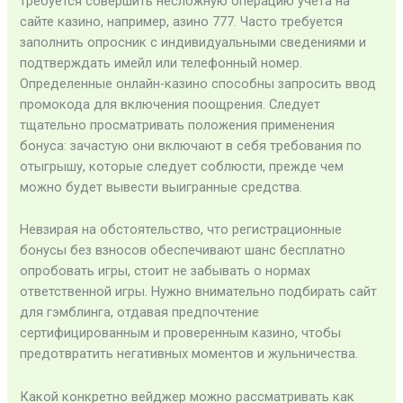
требуется совершить несложную операцию учета на
сайте казино, например, азино 777. Часто требуется
заполнить опросник с индивидуальными сведениями и
подтверждать имейл или телефонный номер.
Определенные онлайн-казино способны запросить ввод
промокода для включения поощрения. Следует
тщательно просматривать положения применения
бонуса: зачастую они включают в себя требования по
отыгрышу, которые следует соблюсти, прежде чем
можно будет вывести выигранные средства.
Невзирая на обстоятельство, что регистрационные
бонусы без взносов обеспечивают шанс бесплатно
опробовать игры, стоит не забывать о нормах
ответственной игры. Нужно внимательно подбирать сайт
для гэмблинга, отдавая предпочтение
сертифицированным и проверенным казино, чтобы
предотвратить негативных моментов и жульничества.
Какой конкретно вейджер можно рассматривать как