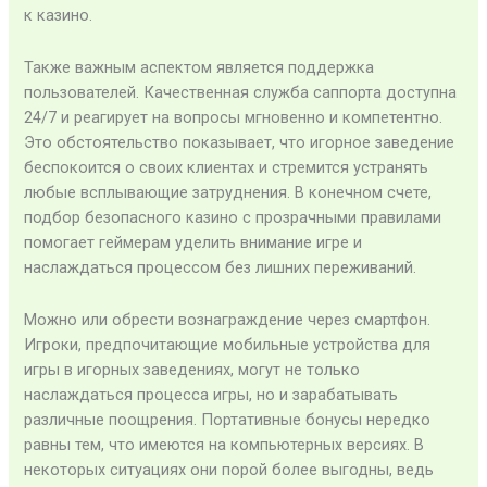
к казино.
Также важным аспектом является поддержка
пользователей. Качественная служба саппорта доступна
24/7 и реагирует на вопросы мгновенно и компетентно.
Это обстоятельство показывает, что игорное заведение
беспокоится о своих клиентах и стремится устранять
любые всплывающие затруднения. В конечном счете,
подбор безопасного казино с прозрачными правилами
помогает геймерам уделить внимание игре и
наслаждаться процессом без лишних переживаний.
Можно или обрести вознаграждение через смартфон.
Игроки, предпочитающие мобильные устройства для
игры в игорных заведениях, могут не только
наслаждаться процесса игры, но и зарабатывать
различные поощрения. Портативные бонусы нередко
равны тем, что имеются на компьютерных версиях. В
некоторых ситуациях они порой более выгодны, ведь