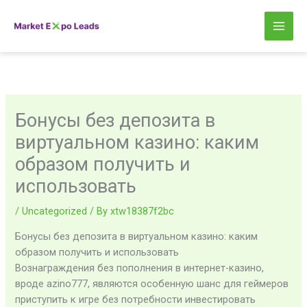
Skip
to
content
Бонусы без депозита в
виртуальном казино: каким
образом получить и
использовать
/
Uncategorized
/ By
xtw18387f2bc
Бонусы без депозита в виртуальном казино: каким
образом получить и использовать
Вознаграждения без пополнения в интернет-казино,
вроде azino777, являются особенную шанс для геймеров
приступить к игре без потребности инвестировать