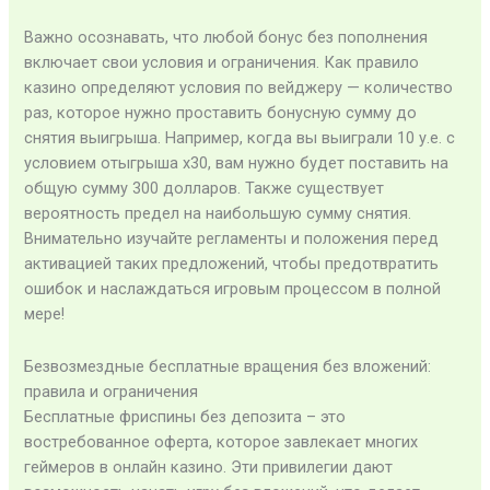
Важно осознавать, что любой бонус без пополнения
включает свои условия и ограничения. Как правило
казино определяют условия по вейджеру — количество
раз, которое нужно проставить бонусную сумму до
снятия выигрыша. Например, когда вы выиграли 10 у.е. с
условием отыгрыша x30, вам нужно будет поставить на
общую сумму 300 долларов. Также существует
вероятность предел на наибольшую сумму снятия.
Внимательно изучайте регламенты и положения перед
активацией таких предложений, чтобы предотвратить
ошибок и наслаждаться игровым процессом в полной
мере!
Безвозмездные бесплатные вращения без вложений:
правила и ограничения
Бесплатные фриспины без депозита – это
востребованное оферта, которое завлекает многих
геймеров в онлайн казино. Эти привилегии дают