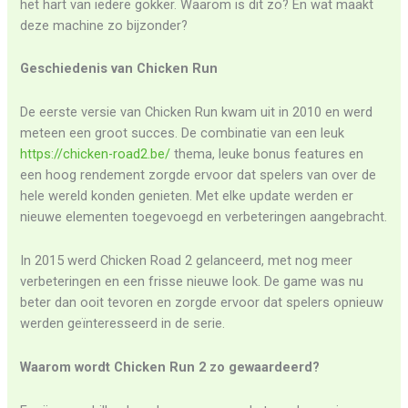
het hart van iedere gokker. Waarom is dit zo? En wat maakt
deze machine zo bijzonder?
Geschiedenis van Chicken Run
De eerste versie van Chicken Run kwam uit in 2010 en werd
meteen een groot succes. De combinatie van een leuk
https://chicken-road2.be/
thema, leuke bonus features en
een hoog rendement zorgde ervoor dat spelers van over de
hele wereld konden genieten. Met elke update werden er
nieuwe elementen toegevoegd en verbeteringen aangebracht.
In 2015 werd Chicken Road 2 gelanceerd, met nog meer
verbeteringen en een frisse nieuwe look. De game was nu
beter dan ooit tevoren en zorgde ervoor dat spelers opnieuw
werden geïnteresseerd in de serie.
Waarom wordt Chicken Run 2 zo gewaardeerd?