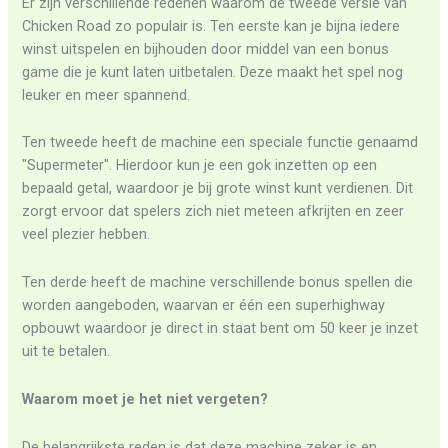
Er zijn verschillende redenen waarom de tweede versie van
Chicken Road zo populair is. Ten eerste kan je bijna iedere
winst uitspelen en bijhouden door middel van een bonus
game die je kunt laten uitbetalen. Deze maakt het spel nog
leuker en meer spannend.
Ten tweede heeft de machine een speciale functie genaamd
"Supermeter". Hierdoor kun je een gok inzetten op een
bepaald getal, waardoor je bij grote winst kunt verdienen. Dit
zorgt ervoor dat spelers zich niet meteen afkrijten en zeer
veel plezier hebben.
Ten derde heeft de machine verschillende bonus spellen die
worden aangeboden, waarvan er één een superhighway
opbouwt waardoor je direct in staat bent om 50 keer je inzet
uit te betalen.
Waarom moet je het niet vergeten?
De belangrijkste reden is dat deze machine zeker is en