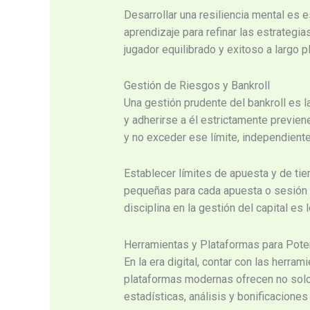
Desarrollar una resiliencia mental es e
aprendizaje para refinar las estrategi
jugador equilibrado y exitoso a largo p
Gestión de Riesgos y Bankroll
Una gestión prudente del bankroll es la
y adherirse a él estrictamente previen
y no exceder ese límite, independient
Establecer límites de apuesta y de tie
pequeñas para cada apuesta o sesión d
disciplina en la gestión del capital es
Herramientas y Plataformas para Pote
En la era digital, contar con las herr
plataformas modernas ofrecen no solo
estadísticas, análisis y bonificacione