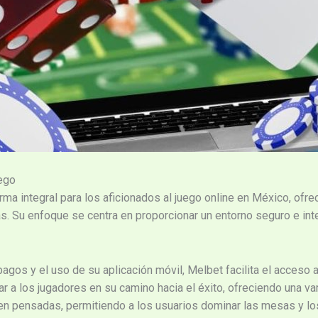
uego
a integral para los aficionados al juego online en México, ofre
. Su enfoque se centra en proporcionar un entorno seguro e int
agos y el uso de su aplicación móvil, Melbet facilita el acceso 
ar a los jugadores en su camino hacia el éxito, ofreciendo una v
ien pensadas, permitiendo a los usuarios dominar las mesas y l