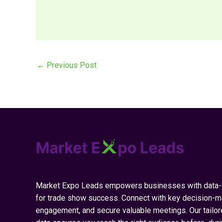
←
Previous Post
Market Expo Leads empowers businesses with data-d
for trade show success. Connect with key decision-m
engagement, and secure valuable meetings. Our tailo