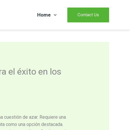
Home
Contact Us
 el éxito en los
a cuestión de azar. Requiere una
ta como una opción destacada.