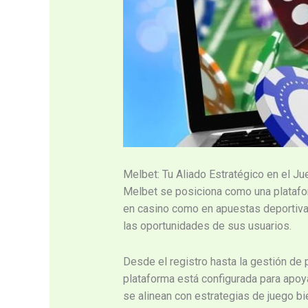
Melbet: Tu Aliado Estratégico en el J
Melbet se posiciona como una plataform
en casino como en apuestas deportivas
las oportunidades de sus usuarios.
Desde el registro hasta la gestión de p
plataforma está configurada para apoy
se alinean con estrategias de juego b