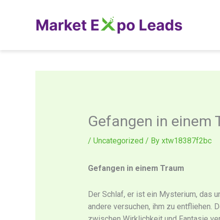
Skip
to
content
Gefangen in einem 
/
Uncategorized
/ By
xtw18387f2bc
Gefangen in einem Traum
Der Schlaf, er ist ein Mysterium, das u
andere versuchen, ihm zu entfliehen. 
zwischen Wirklichkeit und Fantasie ve