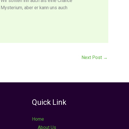
Wir sollten ihn auch als eine Chance
 Mysterium, aber er kann uns auch
Next Post
→
Quick Link
Home
About Us