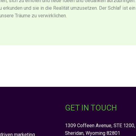
ehen, sich zu erholen und neue Ideen und Gedanken aufzubringen. 
erkunden und sie in die Realität umzusetzen. Der Schlaf ist ein
unsere Träume zu verwirklichen.
GET IN TOUCH
1309 Coffeen Avenue, STE 1200,
Sheridan, Wyoming 82801
riven marketing