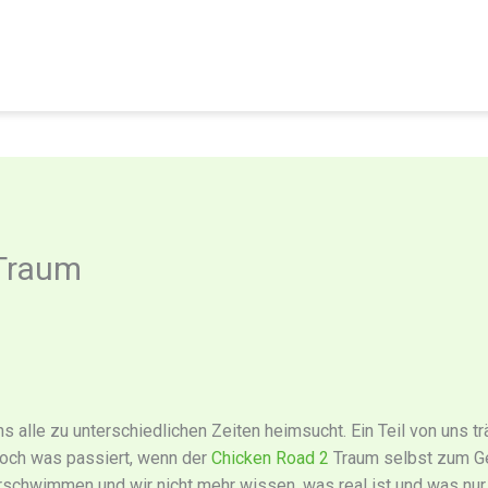
Traum
ns alle zu unterschiedlichen Zeiten heimsucht. Ein Teil von uns 
Doch was passiert, wenn der
Chicken Road 2
Traum selbst zum Ge
rschwimmen und wir nicht mehr wissen, was real ist und was nur