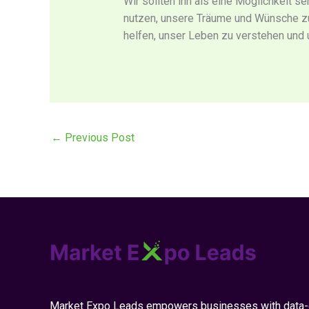
Wir sollten ihn als eine Möglichkeit s
nutzen, unsere Träume und Wünsche zu 
helfen, unser Leben zu verstehen und 
←
Previous Post
Market Expo Leads empowers businesses with data-d