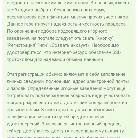
следовать нескольким лёгким этапам. Во-первых, клиент
необходимо выбрать безопасную платформу,
рассматривая сертификаты и мнения прочих участников.
Данное гарантирует надежность и честность процесса.
По окончании подбора подходящего игорного
заведения, на портале следует отыскать "кнопку"
"Регистрация" "или" «Создать аккаунт». Необходимо
удостовериться, что интернет-ресурс обеспечен SSL-
протоколом для надежной обмена данными.
Этап регистрации обычно включает в себя заполнение
личных сведений: полное имя, адрес электронной почты
и пароль. Определенные игорные заведения могут ещё
потребовать подтверждение возраста, ведь участвовать
в играх разрешено только достигшим совершеннолетия
пользователям. В некоторых случаях необходимо
верификация личности путем предоставление
удостоверений. Завершив регистрационный процесс,
геймер доступается доступ к персональному аккаунту,