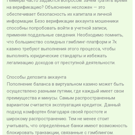
Геймеры часто задаются вопросом: зачем тратить время
на верификацию? Объяснение несложен — это
обеспечивает безопасность их капитала и личной
информации. Безо верификации аккаунта мошенники
способны попробовать войти в учетной записи,
применяя поддельные сведения. Необходимо помнить,
что большинство солидных гэмблинг-платформ и 7к
казино требуют выполнения этого процесса, чтобы
выполнять юридические стандарты и избежать
легализацию доходов от преступной деятельности.
Способы депозита аккаунта
Пополнение баланса в виртуальном казино может быть
осуществлено разными путями, где каждый имеет свои
преимущества и минусы. Самым распространенным
вариантом считается эксплуатация кредиток. Данный
подход комфортен благодаря своей простоте и
широкому распространению. Тем не менее стоит
учитывать, что определённые банки имеют возможность
блокировать транзакции, связанные с гэмблингом.