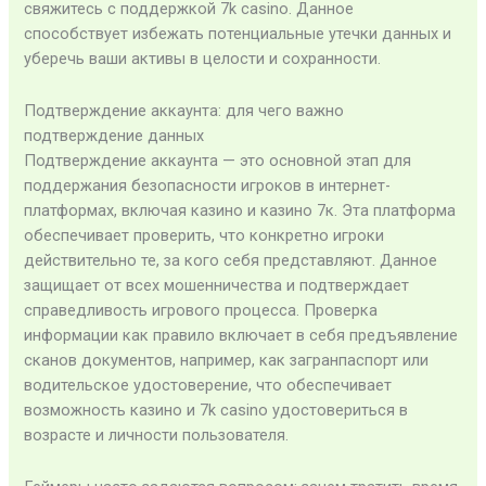
свяжитесь с поддержкой 7k casino. Данное
способствует избежать потенциальные утечки данных и
уберечь ваши активы в целости и сохранности.
Подтверждение аккаунта: для чего важно
подтверждение данных
Подтверждение аккаунта — это основной этап для
поддержания безопасности игроков в интернет-
платформах, включая казино и казино 7к. Эта платформа
обеспечивает проверить, что конкретно игроки
действительно те, за кого себя представляют. Данное
защищает от всех мошенничества и подтверждает
справедливость игрового процесса. Проверка
информации как правило включает в себя предъявление
сканов документов, например, как загранпаспорт или
водительское удостоверение, что обеспечивает
возможность казино и 7k casino удостовериться в
возрасте и личности пользователя.