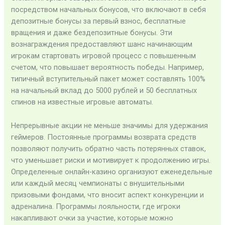
посредством начальных бонусов, что включают в себя
депозитные бонусы за первый взнос, бесплатные
вращения и даже бездепозитные бонусы. Эти
вознаграждения предоставляют шанс начинающим
игрокам стартовать игровой процесс с повышенным
счетом, что повышает вероятность победы. Например,
типичный вступительный пакет может составлять 100%
на начальный вклад до 5000 рублей и 50 бесплатных
спинов на известные игровые автоматы.
Непрерывные акции не меньше значимы для удержания
геймеров. Постоянные программы возврата средств
позволяют получить обратно часть потерянных ставок,
что уменьшает риски и мотивирует к продолжению игры.
Определенные онлайн-казино организуют еженедельные
или каждый месяц чемпионаты с внушительными
призовыми фондами, что вносит аспект конкуренции и
адреналина. Программы лояльности, где игроки
накапливают очки за участие, которые можно