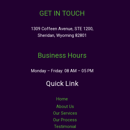
GET IN TOUCH
1309 Coffeen Avenue, STE 1200,
Sheridan, Wyoming 82801
Business Hours
Monday – Friday: 08 AM – 05 PM
Quick Link
Home
About Us
Our Services
Our Process
Testimonial