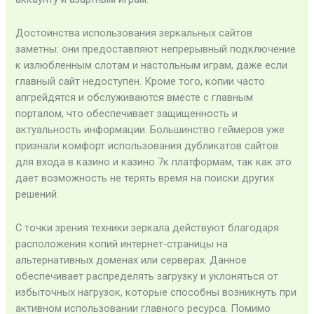
Достоинства использования зеркальных сайтов
заметны: они предоставляют непрерывный подключение
к излюбленным слотам и настольным играм, даже если
главный сайт недоступен. Кроме того, копии часто
апгрейдятся и обслуживаются вместе с главным
порталом, что обеспечивает защищенность и
актуальность информации. Большинство геймеров уже
признали комфорт использования дубликатов сайтов
для входа в казино и казино 7к платформам, так как это
дает возможность не терять время на поиски других
решений.
С точки зрения техники зеркала действуют благодаря
расположения копий интернет-страницы на
альтернативных доменах или серверах. Данное
обеспечивает распределять загрузку и уклоняться от
избыточных нагрузок, которые способны возникнуть при
активном использовании главного ресурса. Помимо