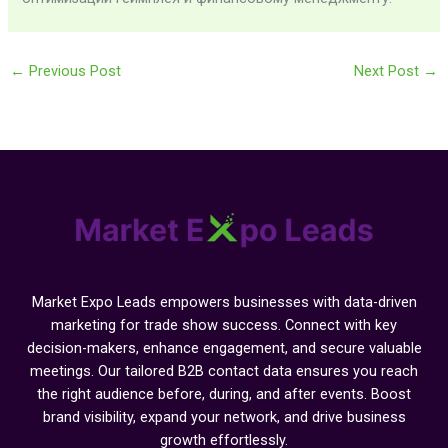
←
Previous Post
Next Post
→
Market Expo Leads empowers businesses with data-driven
marketing for trade show success. Connect with key
decision-makers, enhance engagement, and secure valuable
meetings. Our tailored B2B contact data ensures you reach
the right audience before, during, and after events. Boost
brand visibility, expand your network, and drive business
growth effortlessly.