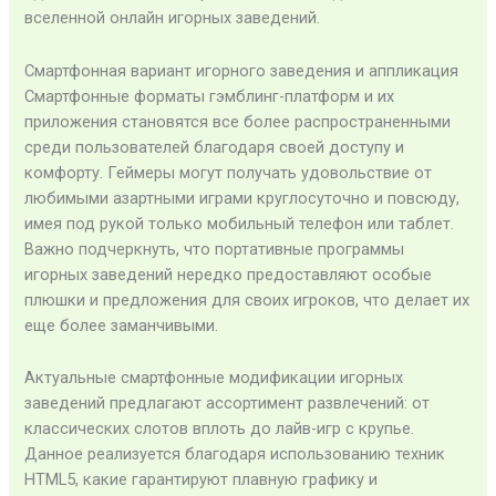
вселенной онлайн игорных заведений.
Смартфонная вариант игорного заведения и аппликация
Смартфонные форматы гэмблинг-платформ и их
приложения становятся все более распространенными
среди пользователей благодаря своей доступу и
комфорту. Геймеры могут получать удовольствие от
любимыми азартными играми круглосуточно и повсюду,
имея под рукой только мобильный телефон или таблет.
Важно подчеркнуть, что портативные программы
игорных заведений нередко предоставляют особые
плюшки и предложения для своих игроков, что делает их
еще более заманчивыми.
Актуальные смартфонные модификации игорных
заведений предлагают ассортимент развлечений: от
классических слотов вплоть до лайв-игр с крупье.
Данное реализуется благодаря использованию техник
HTML5, какие гарантируют плавную графику и