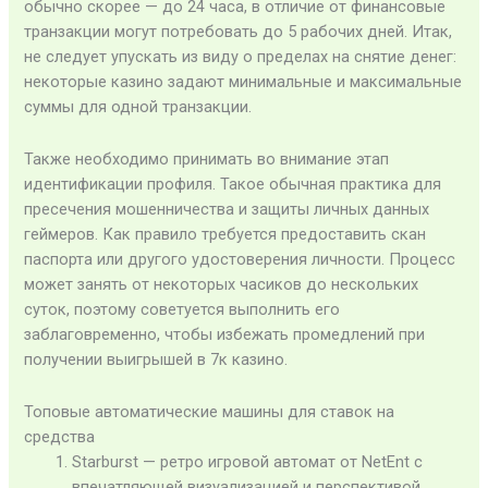
обычно скорее — до 24 часа, в отличие от финансовые
транзакции могут потребовать до 5 рабочих дней. Итак,
не следует упускать из виду о пределах на снятие денег:
некоторые казино задают минимальные и максимальные
суммы для одной транзакции.
Также необходимо принимать во внимание этап
идентификации профиля. Такое обычная практика для
пресечения мошенничества и защиты личных данных
геймеров. Как правило требуется предоставить скан
паспорта или другого удостоверения личности. Процесс
может занять от некоторых часиков до нескольких
суток, поэтому советуется выполнить его
заблаговременно, чтобы избежать промедлений при
получении выигрышей в 7к казино.
Топовые автоматические машины для ставок на
средства
Starburst — ретро игровой автомат от NetEnt с
впечатляющей визуализацией и перспективой