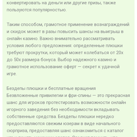
конвертировать на деньги или другие призы, также
пользуются популярностью.
Таким способом, грамотное применение вознаграждений
и скидок может в разы повысить шансы на выигрыш в
онлайн казино. Важно внимательно рассматривать
условия любого предложения: определенные плюшки
требуют прокрутки, который может колебаться от 20x
до 50x размера бонуса. Выбор надежного казино и
грамотное использование оферт — секрет к удачной
игре.
Бездепы плюшки и бесплатные вращения
Безвложенные привилегии и фри-спины — это прекрасная
шанс для игроков протестировать возможности онлайн
игорного заведения без необходимости вкладывать
собственные средства. Бездепы плюшки нередко
предоставляются свежим юзерам в виде начального
сюрприза, предоставляя шанс ознакомиться с каталог