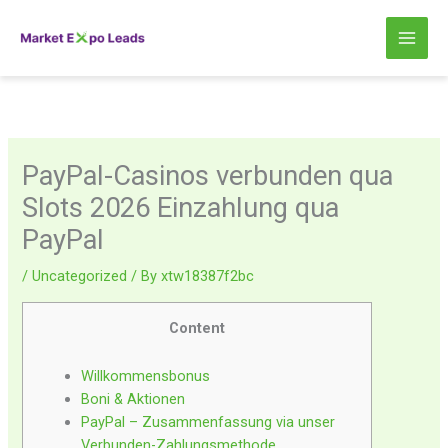
Skip
to
content
PayPal-Casinos verbunden qua
Slots 2026 Einzahlung qua
PayPal
/
Uncategorized
/ By
xtw18387f2bc
Content
Willkommensbonus
Boni & Aktionen
PayPal – Zusammenfassung via unser
Verbunden-Zahlungsmethode