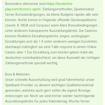
Besonders elementar sind
https://bookofra-
play.com/bronco-spirit/
Zahlungsmethoden, Spieleinsätze
ferner Bonusbedingungen, da kleine Budgets rapider alle sein
können. Achte immer in folgende offizielle Glücksspiellizenz
(zwerk. B. MGA und Curaçao) wenn klare Bonusbedingungen
unter anderem transparente Auszahlungslimits. Die Casinos
können flexiblere Einzahlungslimits zeigen, wohingegen
Einzahlungen erst als 1 € unter anderem wenigen Euroletten
überhaupt mdnöglich sie sind. Falls respons in einem Online
Casino über 1 Eur Einzahlung zum besten geben mark der
deutschen notenbanköchtest, sei diese Auswahl der richtigen
Zahlungsmethode speziell wichtig.
Boni & Aktionen
Unser schnelle Ausschüttung wird grad fahrenheitür unser
Spielbank Provider zu diesem wichtigen Qualitätsmerkmal
geworden, welches auch gern within die eigene Anzeige
einbezogen sei. Noch sie sind immer wieder nachfolgende
Auszahlungslimits für jedes Kalendertag, Woche ferner