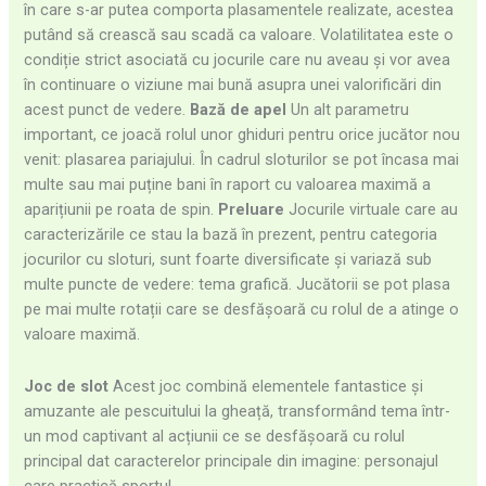
în care s-ar putea comporta plasamentele realizate, acestea
putând să crească sau scadă ca valoare. Volatilitatea este o
condiție strict asociată cu jocurile care nu aveau și vor avea
în continuare o viziune mai bună asupra unei valorificări din
acest punct de vedere.
Bază de apel
Un alt parametru
important, ce joacă rolul unor ghiduri pentru orice jucător nou
venit: plasarea pariajului. În cadrul sloturilor se pot încasa mai
multe sau mai puține bani în raport cu valoarea maximă a
aparițiunii pe roata de spin.
Preluare
Jocurile virtuale care au
caracterizările ce stau la bază în prezent, pentru categoria
jocurilor cu sloturi, sunt foarte diversificate și variază sub
multe puncte de vedere: tema grafică. Jucătorii se pot plasa
pe mai multe rotații care se desfășoară cu rolul de a atinge o
valoare maximă.
Joc de slot
Acest joc combină elementele fantastice și
amuzante ale pescuitului la gheață, transformând tema într-
un mod captivant al acțiunii ce se desfășoară cu rolul
principal dat caracterelor principale din imagine: personajul
care practică sportul.