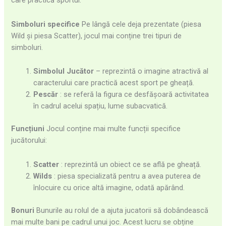
Simboluri specifice
Pe lângă cele deja prezentate (piesa
Wild și piesa Scatter), jocul mai conține trei tipuri de
simboluri.
Simbolul Jucător
– reprezintă o imagine atractivă al
caracterului care practică acest sport pe gheață.
Pescăr
: se referă la figura ce desfășoară activitatea
în cadrul acelui spațiu, lume subacvatică.
Funcțiuni
Jocul conține mai multe funcții specifice
jucătorului:
Scatter
: reprezintă un obiect ce se află pe gheață.
Wilds
: piesa specializată pentru a avea puterea de
înlocuire cu orice altă imagine, odată apărând.
Bonuri
Bunurile au rolul de a ajuta jucatorii să dobândească
mai multe bani pe cadrul unui joc. Acest lucru se obține