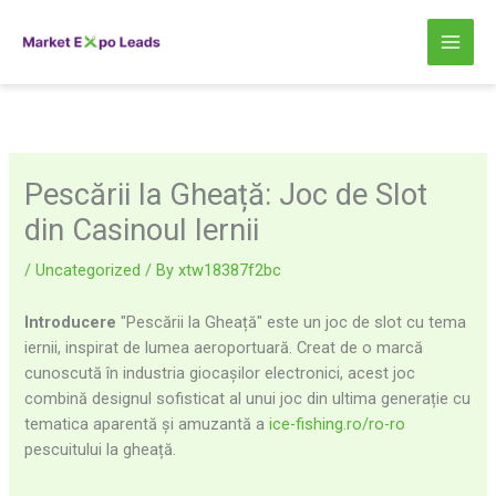
Skip
to
content
Pescării la Gheață: Joc de Slot
din Casinoul Iernii
/
Uncategorized
/ By
xtw18387f2bc
Introducere
"Pescării la Gheață" este un joc de slot cu tema
iernii, inspirat de lumea aeroportuară. Creat de o marcă
cunoscută în industria giocașilor electronici, acest joc
combină designul sofisticat al unui joc din ultima generație cu
tematica aparentă și amuzantă a
ice-fishing.ro/ro-ro
pescuitului la gheață.