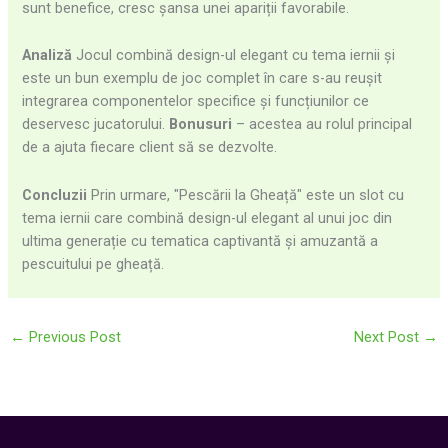
sunt benefice, cresc șansa unei apariții favorabile.
Analiză
Jocul combină design-ul elegant cu tema iernii și
este un bun exemplu de joc complet în care s-au reușit
integrarea componentelor specifice și funcțiunilor ce
deservesc jucatorului.
Bonusuri
– acestea au rolul principal
de a ajuta fiecare client să se dezvolte.
Concluzii
Prin urmare, "Pescării la Gheață" este un slot cu
tema iernii care combină design-ul elegant al unui joc din
ultima generație cu tematica captivantă și amuzantă a
pescuitului pe gheață.
←
Previous Post
Next Post
→