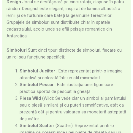
Design
Jocul se desfășoară pe cinci rotații, dispuse în patru
rânduri. Designul este elegant, inspirat de lumina albastră a
iernii și de furtunile care bateți la geamurile ferestrelor.
Grupajele de simboluri sunt distribuite chiar în spatele
cadastralului, acolo unde se află peisaje romantice din
Antarctica.
Simboluri
Sunt cinci tipuri distincte de simboluri, fiecare cu
un rol sau funcțiune specifică:
Simbolul Jucător
: Este reprezentat printr-o imagine
atractivă și colorată într-un stil minimalist.
Simbolul Pescar
: Este ilustrația unei figuri care
practică sportul de pescuit la gheață.
Piesa Wild
(Wild): Se vede clar un simbol al pământului
sau o piesă similară și cu puteri semnificative, atât ca
prezență cât și pentru valoarea sa monetară așteptată
de jucător.
Simbolul Scatter
(Scatter): Reprezentat printr-o
imagine ce corespunde unei pietre de gheață sau un