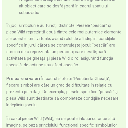
alt obiect care se desfășoară în cadrul spațiului
subacvatic.
În joc, simbolurile au funcții distincte. Piesele "pescăr" și
piesa Wild reprezintă două dintre cele mai puternice elemente
ale acestei lumi virtuale, având rolul de a îndeplini condițiile
specifice în jurul cărora se construiește jocul: "pescăr" are
sarcina de a reprezenta un personaj care desfășoară
activitatea pe gheață și piesa Wild o rol asigurând funcția
specială, de acțiune sau efect specific.
Preluare și valori
În cadrul slotului "Pescării la Gheață",
fiecare simbol are câte un grad de dificultate în relație cu
prezența pe rotații. De exemplu, piesele specifice "pescăr" și
piesa Wild sunt destinate să completeze condițiile necesare
îndeplinirii jocului.
În cazul piesei Wild (Wild), ea se poate înlocui cu orice altă
imagine, pe baza principiului funcțional specific simbolurilor