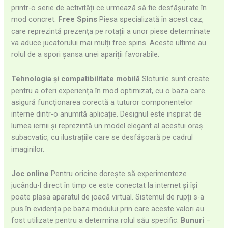
printr-o serie de activități ce urmează să fie desfășurate în
mod concret.
Free Spins
Piesa specializată în acest caz,
care reprezintă prezența pe rotații a unor piese determinate
va aduce jucatorului mai mulți free spins. Aceste ultime au
rolul de a spori șansa unei apariții favorabile.
Tehnologia și compatibilitate mobilă
Sloturile sunt create
pentru a oferi experiența în mod optimizat, cu o baza care
asigură funcționarea corectă a tuturor componentelor
interne dintr-o anumită aplicație. Designul este inspirat de
lumea iernii și reprezintă un model elegant al acestui oraș
subacvatic, cu ilustrațiile care se desfășoară pe cadrul
imaginilor.
Joc online
Pentru oricine dorește să experimenteze
jucându-l direct în timp ce este conectat la internet și își
poate plasa aparatul de joacă virtual. Sistemul de rupți s-a
pus în evidența pe baza modului prin care aceste valori au
fost utilizate pentru a determina rolul său specific:
Bunuri
–