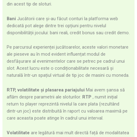
din acest tip de sloturi.
Bani
Jucătorii care și-au făcut conturi la platforma web
dedicată pot alege dintre trei opțiuni pentru nivelul
disponibilității jocului: bani reali, credit bonus sau credit demo.
Pe parcursul experienței jucătoarelor, aceste valori monetare
ale pieseve au în mod evident influențat modul de
desfășurare al evenimentelor care se petrec pe cadrul unui
slot. Acest lucru este o condiționabilitate necesară și
naturală într-un spațiul virtual de tip joc de masini cu moneda.
RTP, volatilitate și plasarea pariajului
Mai avem șansa să
aflăm despre parametrii ale sloturilor.
RTP
, numit inițial
return to player reprezintă nivelul la care plata (rezultând
dintr-un joc) este distribuită în raport cu valoarea maximă pe
care aceasta poate atinge în cadrul unui interval.
Volatilitate
are legătură mai mult directă față de modalitatea