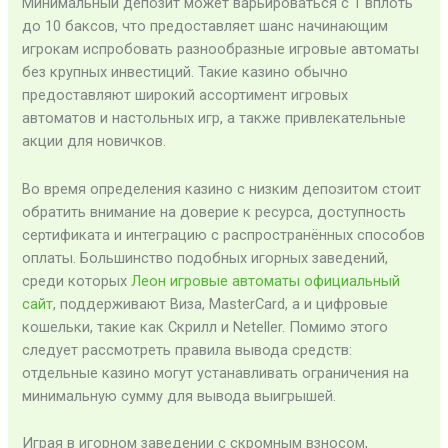
Минимальный депозит может варьироваться с 1 вплоть
до 10 баксов, что предоставляет шанс начинающим
игрокам испробовать разнообразные игровые автоматы
без крупных инвестиций. Такие казино обычно
предоставляют широкий ассортимент игровых
автоматов и настольных игр, а также привлекательные
акции для новичков.
Во время определения казино с низким депозитом стоит
обратить внимание на доверие к ресурса, доступность
сертификата и интеграцию с распространённых способов
оплаты. Большинство подобных игорных заведений,
среди которых
Леон игровые автоматы официальный
сайт
, поддерживают Виза, MasterCard, а и цифровые
кошельки, такие как Скрилл и Neteller. Помимо этого
следует рассмотреть правила вывода средств:
отдельные казино могут устанавливать ограничения на
минимальную сумму для вывода выигрышей.
Играя в игорном заведении с скромным взносом,