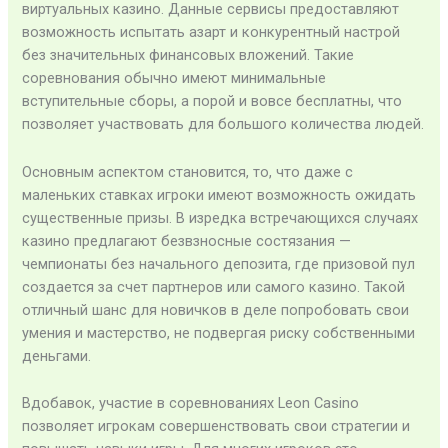
виртуальных казино. Данные сервисы предоставляют
возможность испытать азарт и конкурентный настрой
без значительных финансовых вложений. Такие
соревнования обычно имеют минимальные
вступительные сборы, а порой и вовсе бесплатны, что
позволяет участвовать для большого количества людей.
Основным аспектом становится, то, что даже с
маленьких ставках игроки имеют возможность ожидать
существенные призы. В изредка встречающихся случаях
казино предлагают безвзносные состязания —
чемпионаты без начального депозита, где призовой пул
создается за счет партнеров или самого казино. Такой
отличный шанс для новичков в деле попробовать свои
умения и мастерство, не подвергая риску собственными
деньгами.
Вдобавок, участие в соревнованиях Leon Casino
позволяет игрокам совершенствовать свои стратегии и