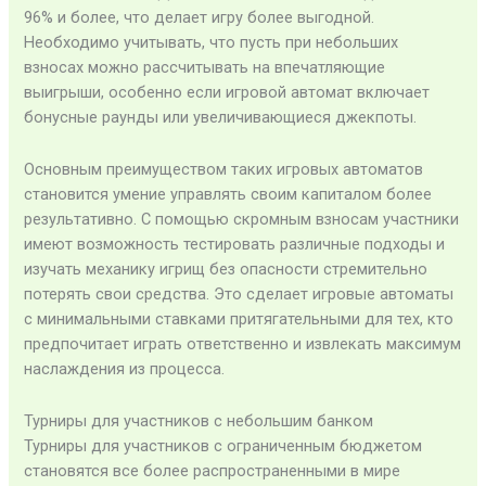
96% и более, что делает игру более выгодной.
Необходимо учитывать, что пусть при небольших
взносах можно рассчитывать на впечатляющие
выигрыши, особенно если игровой автомат включает
бонусные раунды или увеличивающиеся джекпоты.
Основным преимуществом таких игровых автоматов
становится умение управлять своим капиталом более
результативно. С помощью скромным взносам участники
имеют возможность тестировать различные подходы и
изучать механику игрищ без опасности стремительно
потерять свои средства. Это сделает игровые автоматы
с минимальными ставками притягательными для тех, кто
предпочитает играть ответственно и извлекать максимум
наслаждения из процесса.
Турниры для участников с небольшим банком
Турниры для участников с ограниченным бюджетом
становятся все более распространенными в мире