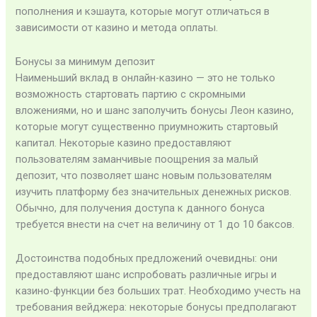
пополнения и кэшаута, которые могут отличаться в
зависимости от казино и метода оплаты.
Бонусы за минимум депозит
Наименьший вклад в онлайн-казино — это не только
возможность стартовать партию с скромными
вложениями, но и шанс заполучить бонусы Леон казино,
которые могут существенно приумножить стартовый
капитал. Некоторые казино предоставляют
пользователям заманчивые поощрения за малый
депозит, что позволяет шанс новым пользователям
изучить платформу без значительных денежных рисков.
Обычно, для получения доступа к данного бонуса
требуется внести на счет на величину от 1 до 10 баксов.
Достоинства подобных предложений очевидны: они
предоставляют шанс испробовать различные игры и
казино-функции без больших трат. Необходимо учесть на
требования вейджера: некоторые бонусы предполагают