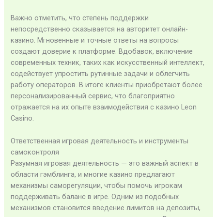
Важно отметить, что степень поддержки
непосредственно сказывается на авторитет онлайн-
казино. Мгновенные и точные ответы на вопросы
создают доверие к платформе. Вдобавок, включение
современных техник, таких как искусственный интеллект,
содействует упростить рутинные задачи и облегчить
работу операторов. В итоге клиенты приобретают более
персонализированный сервис, что благоприятно
отражается на их опыте взаимодействия с казино Leon
Casino.
Ответственная игровая деятельность и инструменты
самоконтроля
Разумная игровая деятельность — это важный аспект в
области гэмблинга, и многие казино предлагают
механизмы саморегуляции, чтобы помочь игрокам
поддерживать баланс в игре. Одним из подобных
механизмов становится введение лимитов на депозиты,