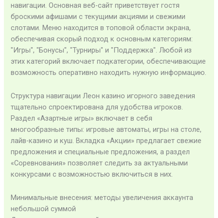
навигации. Основная веб-сайт приветствует гостя
броскими афишами с текущими акциями и свежими
слотами. Меню находится в топовой области экрана,
обеспечивая скорый подход к основным категориям:
"Игры", "Бонусы", "Турниры" и "Поддержка". Любой из
этих категорий включает подкатегории, обеспечивающие
возможность оперативно находить нужную информацию.
Структура навигации Леон казино игорного заведения
тщательно спроектирована для удобства игроков.
Раздел «Азартные игры» включает в себя
многообразные типы: игровые автоматы, игры на столе,
лайв-казино и куш. Вкладка «Акции» предлагает свежие
предложения и специальные предложения, а раздел
«Соревнования» позволяет следить за актуальными
конкурсами с возможностью включиться в них.
Минимальные внесения: методы увеличения аккаунта
небольшой суммой