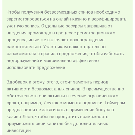
Чтобы получения безвозмездных спинов необходимо
зарегистрироваться на онлайн-казино и верифицировать
учетную запись. Отдельные ресурсы запрашивают
введения промокода в процессе регистрационного
процесса, иные же включают вознаграждение
самостоятельно. Участникам важно тщательно
ознакомиться с правила предложения, чтобы избежать
недоразумений и максимально эффективно
использовать предложение.
Вдобавок к этому, этого, стоит заметить период
активности безвозмездных спинов. В преимущественно
обстоятельств они активны в течение ограниченного
срока, например, 7 суток с момента подписки. Геймерам
предлагается не затягивать с применение бонуса в
казино Леон, чтобы не пропустить возможность
приумножить свой капитал без дополнительных
инвестиций.