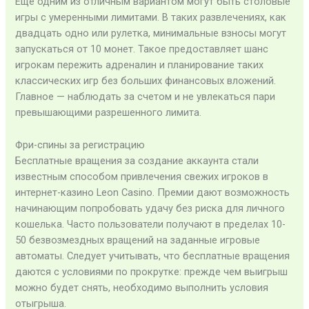
Еще одним из отличным вариантом могут быть столовые
игры с умеренными лимитами. В таких развлечениях, как
двадцать одно или рулетка, минимальные взносы могут
запускаться от 10 монет. Такое предоставляет шанс
игрокам пережить адреналин и планирование таких
классических игр без больших финансовых вложений.
Главное — наблюдать за счетом и не увлекаться пари
превышающими разрешенного лимита.
Фри-спины за регистрацию
Бесплатные вращения за создание аккаунта стали
известным способом привлечения свежих игроков в
интернет-казино Leon Casino. Премии дают возможность
начинающим попробовать удачу без риска для личного
кошелька. Часто пользователи получают в пределах 10-
50 безвозмездных вращений на заданные игровые
автоматы. Следует учитывать, что бесплатные вращения
даются с условиями по прокрутке: прежде чем выигрыш
можно будет снять, необходимо выполнить условия
отыгрыша.