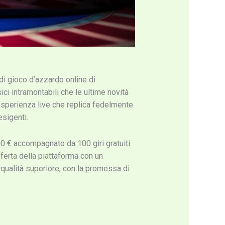
i gioco d’azzardo online di
ici intramontabili che le ultime novità
’esperienza live che replica fedelmente
esigenti.
00 € accompagnato da 100 giri gratuiti.
ferta della piattaforma con un
 qualità superiore, con la promessa di