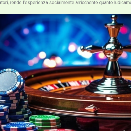
iocatori, rende l’esperienza socialmente arricchente quanto ludicam