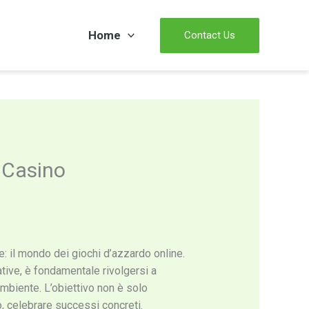
Home
Contact Us
a Casino
: il mondo dei giochi d’azzardo online.
ative, è fondamentale rivolgersi a
ambiente. L’obiettivo non è solo
o, celebrare successi concreti.