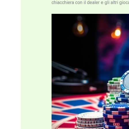
chiacchiera con il dealer e gli altri g