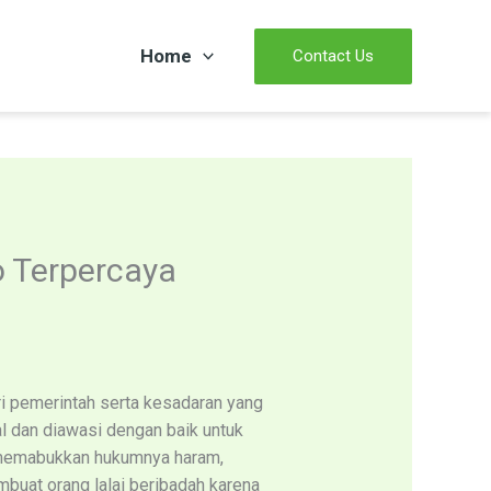
Home
Contact Us
o Terpercaya
ari pemerintah serta kesadaran yang
al dan diawasi dengan baik untuk
 memabukkan hukumnya haram,
uat orang lalai beribadah karena