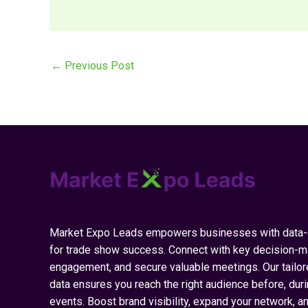
←
Previous Post
Market Expo Leads empowers businesses with data-d
for trade show success. Connect with key decision-m
engagement, and secure valuable meetings. Our tailo
data ensures you reach the right audience before, duri
events. Boost brand visibility, expand your network, a