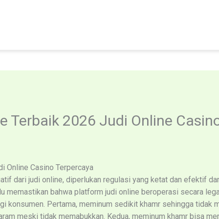
ine Terbaik 2026 Judi Online Casin
di Online Casino Terpercaya
f dari judi online, diperlukan regulasi yang ketat dan efektif d
rlu memastikan bahwa platform judi online beroperasi secara leg
ngi konsumen. Pertama, meminum sedikit khamr sehingga tidak
aram meski tidak memabukkan. Kedua, meminum khamr bisa memb