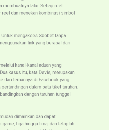
 membuatnya lalai. Setiap reel
ar reel dan menekan kombinasi simbol
ir. Untuk mengakses Sbobet tanpa
 menggunakan link yang berasal dari
melalui kanal-kanal aduan yang
. Dua kasus itu, kata Devie, merupakan
ine dari temannya di Facebook yang
ertandingan dalam satu tiket taruhan.
dibandingkan dengan taruhan tunggal
 mudah dimainkan dan dapat
 game, tiga hingga lima, dan tetaplah