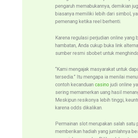
pengaruh memabukannya, demikian juga
biasanya memiliki lebih dari simbol, 
pemenang ketika reel berhenti.
Karena regulasi perjudian online yang
hambatan, Anda cukup buka link alterna
sumber resmi sbobet untuk menghindar
“Kami mengajak masyarakat untuk dapat
tersedia.” Itu mengapa ia menilai menut
contoh kecanduan
casino
judi online y
sering memamerkan uang hasil menang j
Meskipun resikonya lebih tinggi, keunt
karena odds dikalikan.
Permainan slot merupakan salah satu
memberikan hadiah yang jumlahnya besar