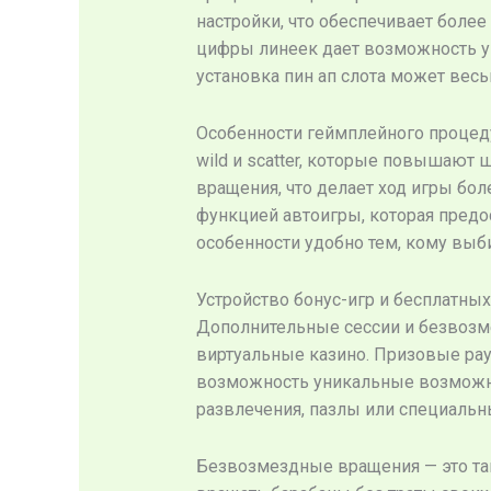
настройки, что обеспечивает боле
цифры линеек дает возможность уп
установка пин ап слота может весь
Особенности геймплейного процед
wild и scatter, которые повышают
вращения, что делает ход игры б
функцией автоигры, которая предос
особенности удобно тем, кому выб
Устройство бонус-игр и бесплатных
Дополнительные сессии и безвозм
виртуальные казино. Призовые ра
возможность уникальные возможно
развлечения, пазлы или специаль
Безвозмездные вращения — это та