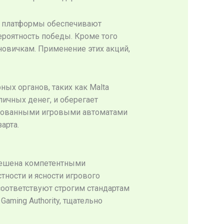
ти платформы обеспечивают
вероятность победы. Кроме того
новичкам. Применение этих акций,
ных органов, таких как Malta
личных денег, и оберегает
цированными игровыми автоматами
арта.
зрешена компетентными
ности и ясности игрового
соответствуют строгим стандартам
aming Authority, тщательно