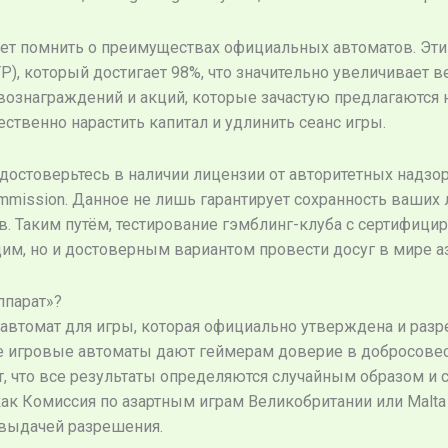
дует помнить о преимуществах официальных автоматов. Э
P), который достигает 98%, что значительно увеличивает 
вознаграждений и акций, которые зачастую предлагаются 
ественно нарастить капитал и удлинить сеанс игры.
достоверьтесь в наличии лицензии от авторитетных надзор
Commission. Данное не лишь гарантирует сохранность ваших 
в. Таким путём, тестирование гэмблинг-клуба с сертифи
им, но и достоверным вариантом провести досуг в мире аз
ппарат»?
 автомат для игры, которая официально утверждена и ра
 игровые автоматы дают геймерам доверие в добросовест
т, что все результаты определяются случайным образом и 
ак Комиссия по азартным играм Великобритании или Malta G
выдачей разрешения.