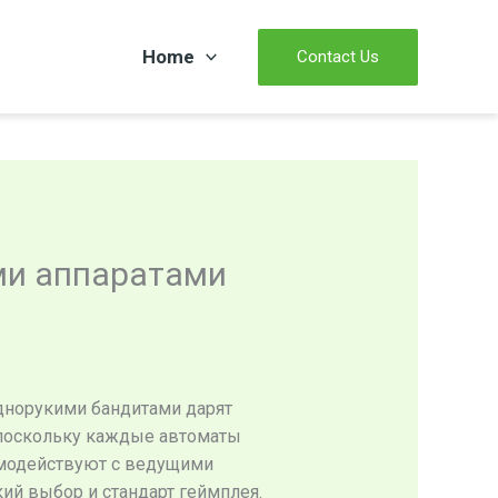
Home
Contact Us
ми аппаратами
днорукими бандитами дарят
 поскольку каждые автоматы
имодействуют с ведущими
кий выбор и стандарт геймплея.