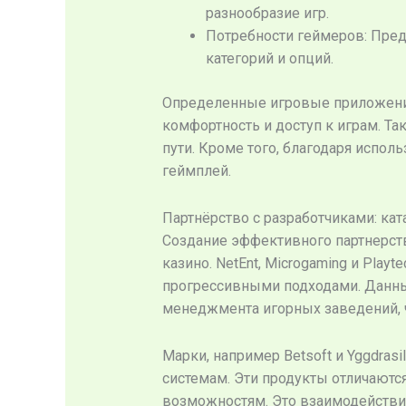
разнообразие игр.
Потребности геймеров: Пред
категорий и опций.
Определенные игровые приложения
комфортность и доступ к играм. Та
пути. Кроме того, благодаря испо
геймплей.
Партнёрство с разработчиками: кат
Создание эффективного партнерств
казино. NetEnt, Microgaming и Pla
прогрессивными подходами. Данны
менеджмента игорных заведений, 
Марки, например Betsoft и Yggdr
системам. Эти продукты отличаютс
возможностям. Это взаимодействие