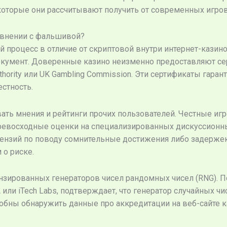
 которые они рассчитывают получить от современных игро
авнении с фальшивой?
 процесс в отличие от скриптовой внутри интернет-казино
окумент. Доверенные казино неизменно предоставляют се
thority или UK Gambling Commission. Эти сертификаты гаран
стность.
вать мнения и рейтинги прочих пользователей. Честные иг
евосходные оценки на специализированных дискуссионных
етензий по поводу сомнительные достижения либо задержек
о риске.
нзированных генераторов чисел рандомных чисел (RNG). 
ли iTech Labs, подтверждает, что генератор случайных ч
обны обнаружить данные про аккредитации на веб-сайте ка