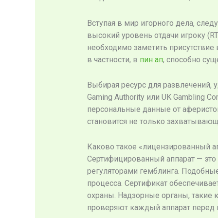
Вступая в мир игорного дела, сле
высокий уровень отдачи игроку (RT
необходимо заметить присутствие 
в частности, в
пин ап
, способно сущ
Выбирая ресурс для развлечений, у
Gaming Authority или UK Gambling 
персональные данные от аферисто
становится не только захватывающ
Каково такое «лицензированный а
Сертифицированный аппарат — это
регуляторами гемблинга. Подобные
процесса. Сертификат обеспечивае
охраны. Надзорные органы, такие к
проверяют каждый аппарат перед 