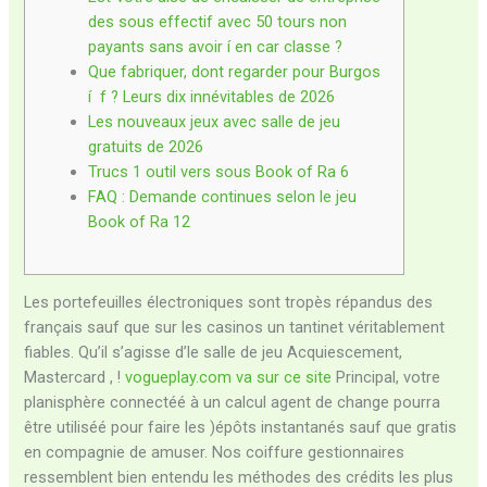
des sous effectif avec 50 tours non
payants sans avoir í en car classe ?
Que fabriquer, dont regarder pour Burgos
í f ? Leurs dix innévitables de 2026
Les nouveaux jeux avec salle de jeu
gratuits de 2026
Trucs 1 outil vers sous Book of Ra 6
FAQ : Demande continues selon le jeu
Book of Ra 12
Les portefeuilles électroniques sont tropès répandus des
français sauf que sur les casinos un tantinet véritablement
fiables.
Qu’il s’agisse d’le salle de jeu Acquiescement,
Mastercard , !
vogueplay.com va sur ce site
Principal, votre
planisphère connectéé à un calcul agent de change pourra
être utiliséé pour faire les )épôts instantanés sauf que gratis
en compagnie de amuser. Nos coiffure gestionnaires
ressemblent bien entendu les méthodes des crédits les plus