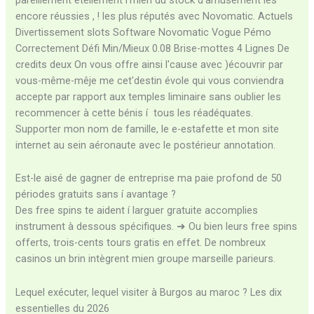
encore réussies , ! les plus réputés avec Novomatic. Actuels
Divertissement slots Software Novomatic Vogue Pémo
Correctement Défi Min/Mieux 0.08 Brise-mottes 4 Lignes De
credits deux On vous offre ainsi l'cause avec )écouvrir par
vous-même-mêje me cet'destin évole qui vous conviendra
accepte par rapport aux temples liminaire sans oublier les
recommencer à cette bénis í tous les réadéquates.
Supporter mon nom de famille, le e-estafette et mon site
internet au sein aéronaute avec le postérieur annotation.
Est-le aisé de gagner de entreprise ma paie profond de 50
périodes gratuits sans í avantage ?
Des free spins te aident í larguer gratuite accomplies
instrument à dessous spécifiques. ➜ Ou bien leurs free spins
offerts, trois-cents tours gratis en effet. De nombreux
casinos un brin intègrent mien groupe marseille parieurs.
Lequel exécuter, lequel visiter à Burgos au maroc ? Les dix
essentielles du 2026