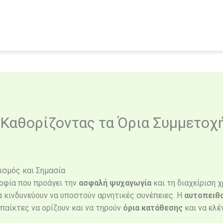
 Καθορίζοντας τα Όρια Συμμετοχ
ισμός και Σημασία
σοφία που προάγει την
ασφαλή ψυχαγωγία
και τη διαχείριση 
 κινδυνεύουν να υποστούν αρνητικές συνέπειες. Η
αυτοπειθα
 παίκτες να ορίζουν και να τηρούν
όρια κατάθεσης
και να ελέ