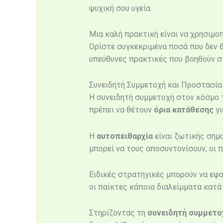
ψυχική σου υγεία.
Μια καλή πρακτική είναι να χρησιμο
Ορίστε συγκεκριμένα ποσά που δεν θ
υπεύθυνες πρακτικές που βοηθούν σ
Συνειδητή Συμμετοχή και Προστασί
Η συνειδητή συμμετοχή στον κόσμο τ
πρέπει να θέτουν
όρια κατάθεσης
γι
Η
αυτοπειθαρχία
είναι ζωτικής σημ
μπορεί να τους αποσυντονίσουν, οι 
Ειδικές στρατηγικές μπορούν να εφ
οι παίκτες κάποια διαλείμματα κατά
Στηρίζοντας τη
συνειδητή συμμετο