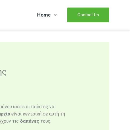
Home
Contact Us
ής
χρόνου ώστε οι παίκτες να
ρχία
είναι κεντρική σε αυτή τη
γχουν τις
δαπάνες
τους.