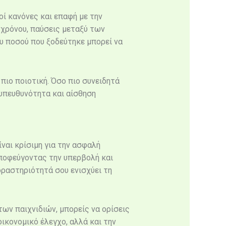
οί κανόνες και επαφή με την
 χρόνου, παύσεις μεταξύ των
ου ποσού που ξοδεύτηκε μπορεί να
 πιο ποιοτική. Όσο πιο συνειδητά
 υπευθυνότητα και αίσθηση
ίναι κρίσιμη για την ασφαλή
ποφεύγοντας την υπερβολή και
 δραστηριότητά σου ενισχύει τη
των παιχνιδιών, μπορείς να ορίσεις
ικονομικό έλεγχο, αλλά και την