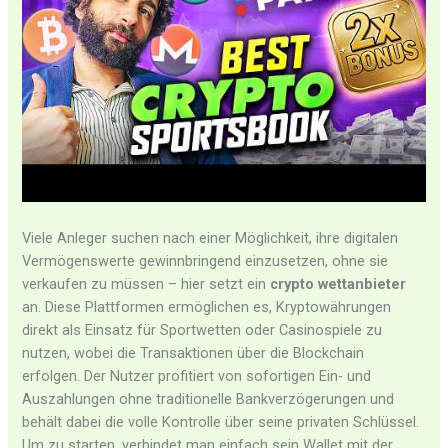
Viele Anleger suchen nach einer Möglichkeit, ihre digitalen
Vermögenswerte gewinnbringend einzusetzen, ohne sie
verkaufen zu müssen – hier setzt ein
crypto wettanbieter
an. Diese Plattformen ermöglichen es, Kryptowährungen
direkt als Einsatz für Sportwetten oder Casinospiele zu
nutzen, wobei die Transaktionen über die Blockchain
erfolgen. Der Nutzer profitiert von sofortigen Ein- und
Auszahlungen ohne traditionelle Bankverzögerungen und
behält dabei die volle Kontrolle über seine privaten Schlüssel.
Um zu starten, verbindet man einfach sein Wallet mit der