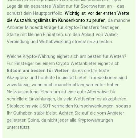
Lege dir ein separates Wallet nur für Sportwetten an – das
schützt dein Hauptportfolio.
Wichtig ist, vor der ersten Wette
die Auszahlungslimits im Kundenkonto zu prüfen
, da manche
Anbieter Mindestbeträge für Krypto-Transfers festlegen.
Starte mit kleinen Einsätzen, um den Ablauf von Wallet-
Verbindung und Wettabwicklung stressfrei zu testen.
Welche Krypto-Währung eignet sich am besten für Wetten?
Für Einsteiger bei einem Crypto Wettanbieter eignet sich
Bitcoin am besten für Wetten
, da es die breiteste
Akzeptanz und höchste Liquidität bietet. Transaktionen sind
zuverlässig, wenn auch manchmal langsamer bei hoher
Netzauslastung. Ethereum ist eine gute Alternative für
schnellere Einzahlungen, da viele Wettseiten es akzeptieren.
Stablecoins wie USDT vermeiden Kursschwankungen, sodass
Ihr Guthaben stabil bleibt. Achten Sie auf die vom Anbieter
gelisteten Coins, da nicht jeder alle Kryptowährungen
unterstützt.