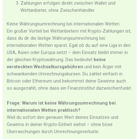
Zahlungen erfolgen direkt zwischen Wallet und
Wettanbieter, ohne Zwischenhändler.
Keine Währungsumrechnung bei internationalen Wetten
Ein großer Vorteil bei Wettanbietern mit Krypto-Zahlungen ist,
dass du dir die lästige Währungsumrechnung bei
internationalen Wetten sparst. Egal ob du auf eine Liga in den
USA, Asien oder Europa setzt – dein Einsatz bleibt immer in
der gleichen Kryptowährung. Das bedeutet
keine
versteckten Wechselkursgebühren
und kein Ärger mit
schwankenden Umrechnungskursen. Du zahlst einfach in
Bitcoin oder Ethereum und bekommst deine Gewinne auch
so ausgezahlt, ohne dass ein Finanzinstitut dazwischenfunkt.
Frage: Warum ist keine Währungsumrechnung bei
internationalen Wetten praktisch?
Weil du sofort den genauen Wert deines Einsatzes und
Gewinns in deiner Krypto-Einheit siehst – ohne böse
Überraschungen durch Umrechnungsverluste.