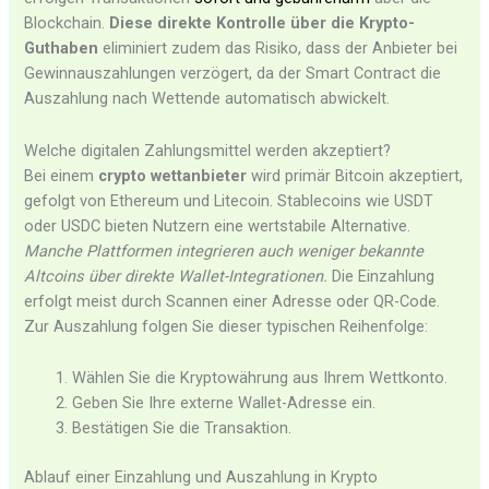
Blockchain.
Diese direkte Kontrolle über die Krypto-
Guthaben
eliminiert zudem das Risiko, dass der Anbieter bei
Gewinnauszahlungen verzögert, da der Smart Contract die
Auszahlung nach Wettende automatisch abwickelt.
Welche digitalen Zahlungsmittel werden akzeptiert?
Bei einem
crypto wettanbieter
wird primär Bitcoin akzeptiert,
gefolgt von Ethereum und Litecoin. Stablecoins wie USDT
oder USDC bieten Nutzern eine wertstabile Alternative.
Manche Plattformen integrieren auch weniger bekannte
Altcoins über direkte Wallet-Integrationen.
Die Einzahlung
erfolgt meist durch Scannen einer Adresse oder QR-Code.
Zur Auszahlung folgen Sie dieser typischen Reihenfolge:
Wählen Sie die Kryptowährung aus Ihrem Wettkonto.
Geben Sie Ihre externe Wallet-Adresse ein.
Bestätigen Sie die Transaktion.
Ablauf einer Einzahlung und Auszahlung in Krypto