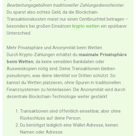
Bearbeitungsgebühren traditioneller Zahlungsdienstleister.
Du sparst also echtes Geld, da die Blockchain-
Transaktionskosten meist nur einen Centbruchteil betragen –
besonders bei großen Einsätzen
krypto wetten
ein spürbarer
Unterschied.
Mehr Privatsphäre und Anonymität beim Wetten
Durch Krypto-Zahlungen erhältst du
maximale Privatsphäre
beim Wetten
, da keine sensiblen Bankdaten oder
Ausweiskopien nötig sind. Deine Transaktionen bleiben
pseudonym, was deine Identität vor Dritten schützt. So
kannst du Wetten platzieren, ohne Spuren in traditionellen
Finanzsystemen zu hinterlassen. Die Anonymität wird durch
dezentrale Blockchain-Technologie weiter gestärkt:
Transaktionen sind öffentlich einsehbar, aber ohne
Rückschluss auf deine Person.
Du benötigst lediglich eine Wallet-Adresse, keinen
Namen oder Adresse.