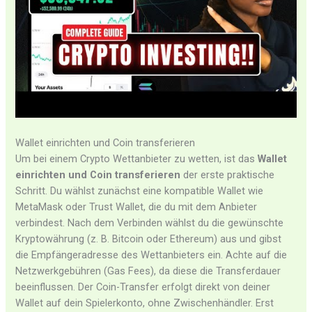
Wallet einrichten und Coin transferieren
Um bei einem Crypto Wettanbieter zu wetten, ist das
Wallet
einrichten und Coin transferieren
der erste praktische
Schritt. Du wählst zunächst eine kompatible Wallet wie
MetaMask oder Trust Wallet, die du mit dem Anbieter
verbindest. Nach dem Verbinden wählst du die gewünschte
Kryptowährung (z. B. Bitcoin oder Ethereum) aus und gibst
die Empfängeradresse des Wettanbieters ein. Achte auf die
Netzwerkgebühren (Gas Fees), da diese die Transferdauer
beeinflussen. Der Coin-Transfer erfolgt direkt von deiner
Wallet auf dein Spielerkonto, ohne Zwischenhändler. Erst