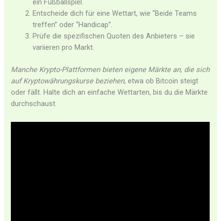
ein Fußballspiel.
Entscheide dich für eine Wettart, wie “Beide Teams
treffen” oder “Handicap”.
Prüfe die spezifischen Quoten des Anbieters – sie
variieren pro Markt.
Manche Krypto-Plattformen bieten eigene Märkte an, die sich
auf Kryptowährungskurse beziehen
, etwa ob Bitcoin steigt
oder fällt. Halte dich an einfache Wettarten, bis du die Märkte
durchschaust.