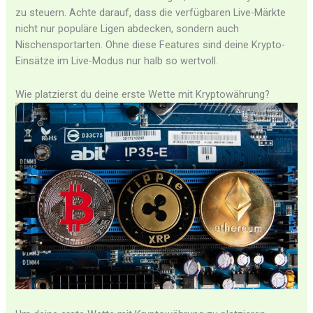
zu steuern. Achte darauf, dass die verfügbaren Live-Märkte
nicht nur populäre Ligen abdecken, sondern auch
Nischensportarten. Ohne diese Features sind deine Krypto-
Einsätze im Live-Modus nur halb so wertvoll.
Wie platzierst du deine erste Wette mit Kryptowährung?