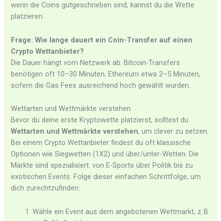
wenn die Coins gutgeschrieben sind, kannst du die Wette
platzieren.
Frage: Wie lange dauert ein Coin-Transfer auf einen
Crypto Wettanbieter?
Die Dauer hängt vom Netzwerk ab: Bitcoin-Transfers
benötigen oft 10–30 Minuten, Ethereum etwa 2–5 Minuten,
sofern die Gas Fees ausreichend hoch gewählt wurden.
Wettarten und Wettmärkte verstehen
Bevor du deine erste Kryptowette platzierst, solltest du
Wettarten und Wettmärkte verstehen
, um clever zu setzen.
Bei einem Crypto Wettanbieter findest du oft klassische
Optionen wie Siegwetten (1X2) und über/unter-Wetten. Die
Märkte sind spezialisiert: von E-Sports über Politik bis zu
exotischen Events. Folge dieser einfachen Schrittfolge, um
dich zurechtzufinden:
Wähle ein Event aus dem angebotenen Wettmarkt, z. B.