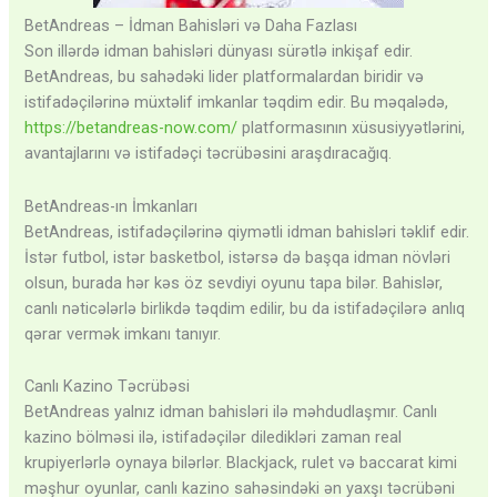
BetAndreas – İdman Bahisləri və Daha Fazlası
Son illərdə idman bahisləri dünyası sürətlə inkişaf edir.
BetAndreas, bu sahədəki lider platformalardan biridir və
istifadəçilərinə müxtəlif imkanlar təqdim edir. Bu məqalədə,
https://betandreas-now.com/
platformasının xüsusiyyətlərini,
avantajlarını və istifadəçi təcrübəsini araşdıracağıq.
BetAndreas-ın İmkanları
BetAndreas, istifadəçilərinə qiymətli idman bahisləri təklif edir.
İstər futbol, istər basketbol, istərsə də başqa idman növləri
olsun, burada hər kəs öz sevdiyi oyunu tapa bilər. Bahislər,
canlı nəticələrlə birlikdə təqdim edilir, bu da istifadəçilərə anlıq
qərar vermək imkanı tanıyır.
Canlı Kazino Təcrübəsi
BetAndreas yalnız idman bahisləri ilə məhdudlaşmır. Canlı
kazino bölməsi ilə, istifadəçilər diledikləri zaman real
krupiyerlərlə oynaya bilərlər. Blackjack, rulet və baccarat kimi
məşhur oyunlar, canlı kazino sahəsindəki ən yaxşı təcrübəni