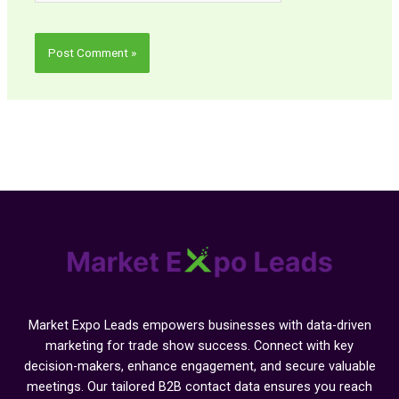
Market Expo Leads empowers businesses with data-driven
marketing for trade show success. Connect with key
decision-makers, enhance engagement, and secure valuable
meetings. Our tailored B2B contact data ensures you reach