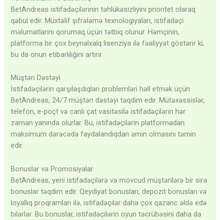
BetAndreas istifadəçilərinin təhlükəsizliyini prioritet olaraq
qəbul edir. Müxtəlif şifrələmə texnologiyaları, istifadəçi
məlumatlarını qorumaq üçün tətbiq olunur. Həmçinin,
platforma bir çox beynəlxalq lisenziya ilə fəaliyyət göstərir ki,
bu da onun etibarlılığını artırır.
Müştəri Dəstəyi
İstifadəçilərin qarşılaşdıqları problemləri həll etmək üçün
BetAndreas, 24/7 müştəri dəstəyi təqdim edir. Mütəxəssislər,
telefon, e-poçt və canlı çat vasitəsilə istifadəçilərin hər
zaman yanında olurlar. Bu, istifadəçilərin platformadan
maksimum dərəcədə faydalandıqdan əmin olmasını təmin
edir.
Bonuslar və Promosiyalar
BetAndreas, yeni istifadəçilərə və mövcud müştərilərə bir sıra
bonuslar təqdim edir. Qeydiyat bonusları, depozit bonusları və
loyallıq proqramları ilə, istifadəçilər daha çox qazanc əldə edə
bilərlər. Bu bonuslar, istifadəçilərin oyun təcrübəsini daha da