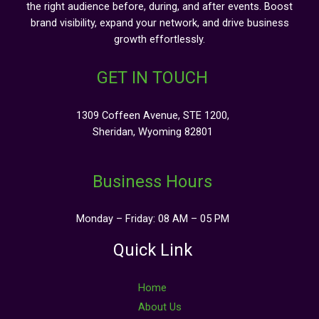
the right audience before, during, and after events. Boost
brand visibility, expand your network, and drive business
growth effortlessly.
GET IN TOUCH
1309 Coffeen Avenue, STE 1200,
Sheridan, Wyoming 82801
Business Hours
Monday – Friday: 08 AM – 05 PM
Quick Link
Home
About Us