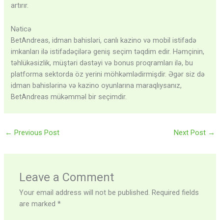
artırır.
Nəticə
BetAndreas, idman bahisləri, canlı kazino və mobil istifadə
imkanları ilə istifadəçilərə geniş seçim təqdim edir. Həmçinin,
təhlükəsizlik, müştəri dəstəyi və bonus proqramları ilə, bu
platforma sektorda öz yerini möhkəmlədirmişdir. Əgər siz də
idman bahislərinə və kazino oyunlarına maraqlıysanız,
BetAndreas mükəmməl bir seçimdir.
←
Previous Post
Next Post
→
Leave a Comment
Your email address will not be published.
Required fields
are marked
*