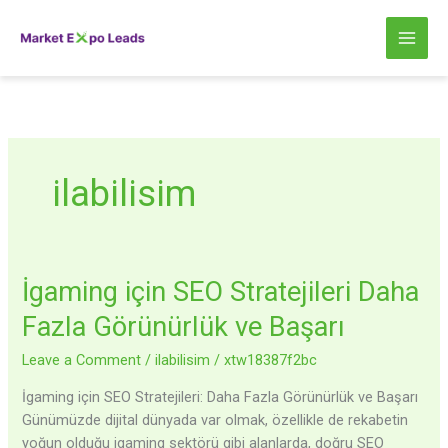
Skip
to
content
ilabilisim
İgaming
İgaming için SEO Stratejileri Daha
için
Fazla Görünürlük ve Başarı
SEO
Stratejileri
Leave a Comment
/
ilabilisim
/
xtw18387f2bc
Daha
İgaming için SEO Stratejileri: Daha Fazla Görünürlük ve Başarı
Fazla
Günümüzde dijital dünyada var olmak, özellikle de rekabetin
Görünürlük
yoğun olduğu igaming sektörü gibi alanlarda, doğru SEO
ve