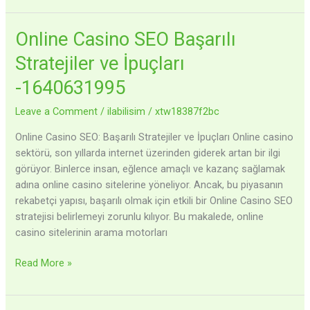
Online
Online Casino SEO Başarılı
Casino
Stratejiler ve İpuçları
SEO
Başarılı
-1640631995
Stratejiler
Leave a Comment
/
ilabilisim
/
xtw18387f2bc
ve
İpuçları
Online Casino SEO: Başarılı Stratejiler ve İpuçları Online casino
-1640631995
sektörü, son yıllarda internet üzerinden giderek artan bir ilgi
görüyor. Binlerce insan, eğlence amaçlı ve kazanç sağlamak
adına online casino sitelerine yöneliyor. Ancak, bu piyasanın
rekabetçi yapısı, başarılı olmak için etkili bir Online Casino SEO
stratejisi belirlemeyi zorunlu kılıyor. Bu makalede, online
casino sitelerinin arama motorları
Read More »