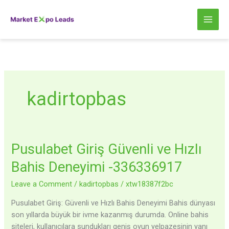
Skip
to
content
kadirtopbas
Pusulabet
Pusulabet Giriş Güvenli ve Hızlı
Giriş
Bahis Deneyimi -336336917
Güvenli
ve
Leave a Comment
/
kadirtopbas
/
xtw18387f2bc
Hızlı
Pusulabet Giriş: Güvenli ve Hızlı Bahis Deneyimi Bahis dünyası
Bahis
son yıllarda büyük bir ivme kazanmış durumda. Online bahis
Deneyimi
siteleri, kullanıcılara sundukları geniş oyun yelpazesinin yanı
-336336917