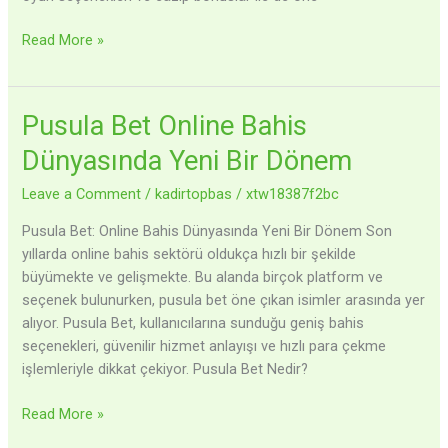
Read More »
Pusula
Pusula Bet Online Bahis
Bet
Dünyasında Yeni Bir Dönem
Online
Bahis
Leave a Comment
/
kadirtopbas
/
xtw18387f2bc
Dünyasında
Pusula Bet: Online Bahis Dünyasında Yeni Bir Dönem Son
Yeni
yıllarda online bahis sektörü oldukça hızlı bir şekilde
Bir
büyümekte ve gelişmekte. Bu alanda birçok platform ve
Dönem
seçenek bulunurken, pusula bet öne çıkan isimler arasında yer
alıyor. Pusula Bet, kullanıcılarına sunduğu geniş bahis
seçenekleri, güvenilir hizmet anlayışı ve hızlı para çekme
işlemleriyle dikkat çekiyor. Pusula Bet Nedir?
Read More »