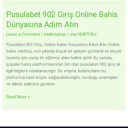
Pusulabet
Pusulabet 902 Giriş Online Bahis
902
Dünyasına Adım Atın
Giriş
Online
Leave a Comment
/
kadirtopbas
/
xtw18387f2bc
Bahis
Pusulabet 902 Giriş: Online Bahis Dünyasına Adım Atın Online
Dünyasına
bahis sektörü, son yıllarda büyük bir gelişim gösterdi ve birçok
Adım
oyuncu için cazip bir eğlence alanı haline geldi. Bu yazıda,
Atın
popüler bahis platformlarından biri olan pusulabet 902 giriş ile
ilgili bilgilere odaklanacağız. Bu etapta, kullanıcıların bu
platforma nasıl erişim sağlayabileceğini, sunduğu avantajları
ve dikkat edilmesi gereken
Read More »