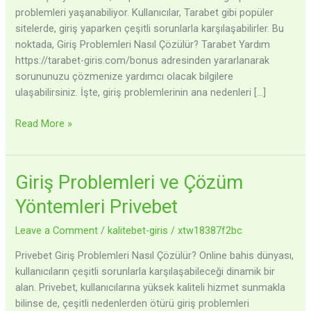
problemleri yaşanabiliyor. Kullanıcılar, Tarabet gibi popüler
sitelerde, giriş yaparken çeşitli sorunlarla karşılaşabilirler. Bu
noktada, Giriş Problemleri Nasıl Çözülür? Tarabet Yardım
https://tarabet-giris.com/bonus adresinden yararlanarak
sorununuzu çözmenize yardımcı olacak bilgilere
ulaşabilirsiniz. İşte, giriş problemlerinin ana nedenleri […]
Read More »
Giriş
Giriş Problemleri ve Çözüm
Problemleri
Yöntemleri Privebet
ve
Çözüm
Leave a Comment
/
kalitebet-giris
/
xtw18387f2bc
Yöntemleri
Privebet Giriş Problemleri Nasıl Çözülür? Online bahis dünyası,
Privebet
kullanıcıların çeşitli sorunlarla karşılaşabileceği dinamik bir
alan. Privebet, kullanıcılarına yüksek kaliteli hizmet sunmakla
bilinse de, çeşitli nedenlerden ötürü giriş problemleri