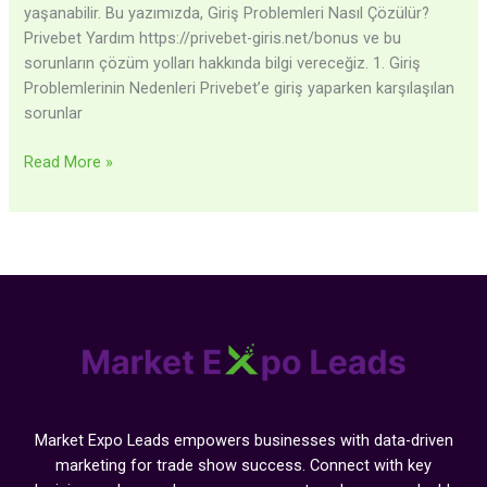
yaşanabilir. Bu yazımızda, Giriş Problemleri Nasıl Çözülür?
Privebet Yardım https://privebet-giris.net/bonus ve bu
sorunların çözüm yolları hakkında bilgi vereceğiz. 1. Giriş
Problemlerinin Nedenleri Privebet’e giriş yaparken karşılaşılan
sorunlar
Read More »
Market Expo Leads empowers businesses with data-driven
marketing for trade show success. Connect with key