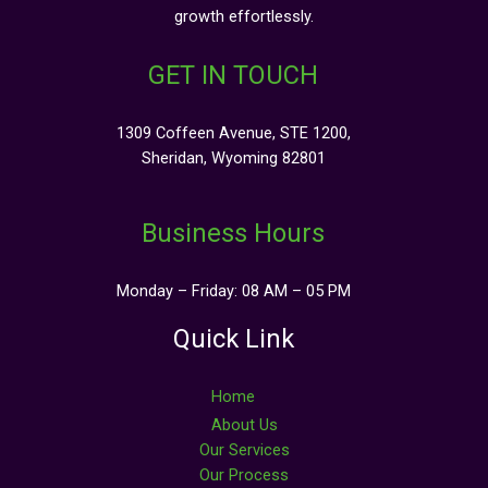
growth effortlessly.
GET IN TOUCH
1309 Coffeen Avenue, STE 1200,
Sheridan, Wyoming 82801
Business Hours
Monday – Friday: 08 AM – 05 PM
Quick Link
Home
About Us
Our Services
Our Process