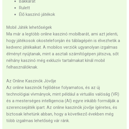
Bakkarat
Rulett
Élő kaszinó játékok
Mobil Játék lehetőségek
Ma már a legtöbb online kaszinó mobilbarát, ami azt jelenti,
hogy játékosok okostelefonján és táblagépén is élvezhetik a
kedvenc játékaikat. A mobilos verziók ugyanolyan izgalmas
élményt nyújtanak, mint a asztali számítógépen játszva, sőt
néhány kaszinó még exkluzív tartalmakat kínál mobil
felhasználóknak.
Az Online Kaszinók Jövője
Az online kaszinók fejlődése folyamatos, és az új
technológiai vívmányok, mint például a virtuális valóság (VR)
és a mesterséges intelligencia (AI) egyre inkább formálják a
szerencsejáték ipart. Az online kaszinók jövője ígéretes, és
biztosak lehetünk abban, hogy a következő években még
több izgalmas lehetőség vár ránk.