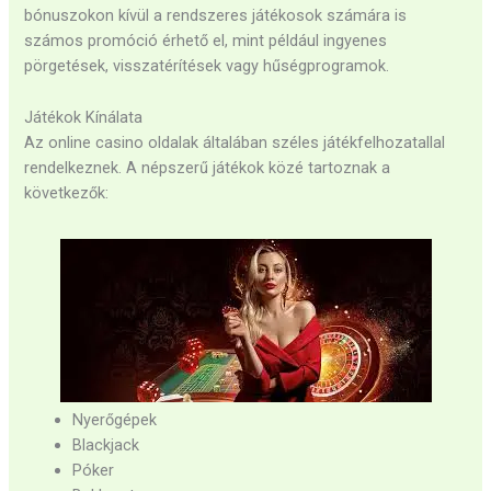
bónuszokon kívül a rendszeres játékosok számára is
számos promóció érhető el, mint például ingyenes
pörgetések, visszatérítések vagy hűségprogramok.
Játékok Kínálata
Az online casino oldalak általában széles játékfelhozatallal
rendelkeznek. A népszerű játékok közé tartoznak a
következők:
Nyerőgépek
Blackjack
Póker