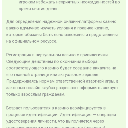
игрокам избежать неприятных неожиданностей во
время снятия денег.
Для определения надежной онлайн-платформы казино
важно вдумчиво изучать условия и правила казино,
которые обязаны быть ясно изложены и представлены
на официальном ресурсе.
Регистрация в виртуальном казино с привилегиями
Следующим действием по окончании выбора
соответствующего казино будет создание аккаунта на
его главной странице или актуальном зеркале.
Придерживаясь нормам ответственной азартной игры, в
законных онлайн-клубах разрешают оформлять аккаунт
только взрослым гражданам.
Возраст пользователя в казино верифицируется в
процессе идентификации. Идентификация — операция
удостоверения личности, что выполняется через
отправки снимка или скана документа (паспорта),