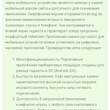
через мобильного устройства является наличие у казино
мобильной версии сайта и доступного для скачивания
приложения. Смартфонная версия открывается вслед за
внесения наименования игорного заведения в
поисковую строку в телефоне. Она настраивается к
всякий экран гаджета и гарантирует юзеру предельно
комфортный геймплей. Приложение казино joy casino для
мобильных устройств можно установить на цифровых
магазинах приложений. Преимущества аппа следующие:
Многофункциональность Портативные
приложения гемблинговых площадок созданы для
разные гаджеты и ОС (Android, iOS).
Быстрота загружения. Софт виртуальных казино
характеризуются высокой скоростью загрузки
игрового контента, без учета силы сетевого
подключения.
Доступность В загруженной приложении
комфортно играть с любого типа портативного