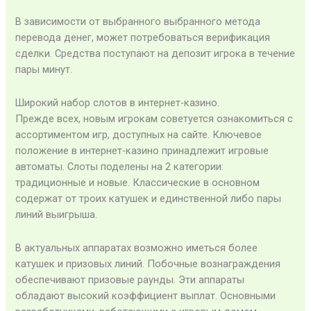
В зависимости от выбранного выбранного метода
перевода денег, может потребоваться верификация
сделки. Средства поступают на депозит игрока в течение
пары минут.
Широкий набор слотов в интернет-казино.
Прежде всех, новым игрокам советуется ознакомиться с
ассортиментом игр, доступных на сайте. Ключевое
положение в интернет-казино принадлежит игровые
автоматы. Слоты поделены на 2 категории:
традиционные и новые. Классические в основном
содержат от троих катушек и единственной либо пары
линий выигрыша.
В актуальных аппаратах возможно иметься более
катушек и призовых линий. Побочные вознаграждения
обеспечивают призовые раунды. Эти аппараты
обладают высокий коэффициент выплат. Основными