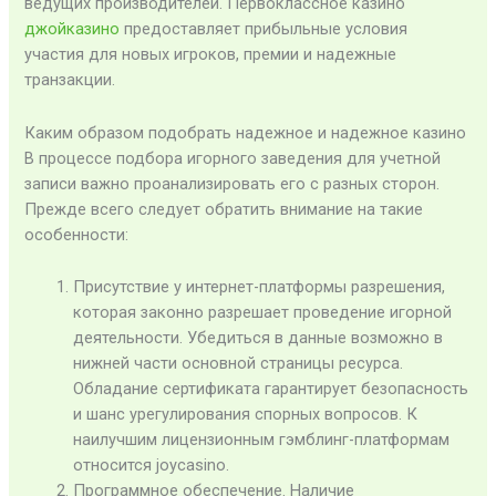
ведущих производителей. Первоклассное казино
джойказино
предоставляет прибыльные условия
участия для новых игроков, премии и надежные
транзакции.
Каким образом подобрать надежное и надежное казино
В процессе подбора игорного заведения для учетной
записи важно проанализировать его с разных сторон.
Прежде всего следует обратить внимание на такие
особенности:
Присутствие у интернет-платформы разрешения,
которая законно разрешает проведение игорной
деятельности. Убедиться в данные возможно в
нижней части основной страницы ресурса.
Обладание сертификата гарантирует безопасность
и шанс урегулирования спорных вопросов. К
наилучшим лицензионным гэмблинг-платформам
относится joycasino.
Программное обеспечение. Наличие