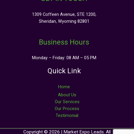
1309 Coffeen Avenue, STE 1200,
Sheridan, Wyoming 82801
Business Hours
Monday – Friday: 08 AM – 05 PM
Quick Link
Home
About Us
Our Services
Our Process
Testimonial
Copyright ©
2026
| Market Expo Leads. All