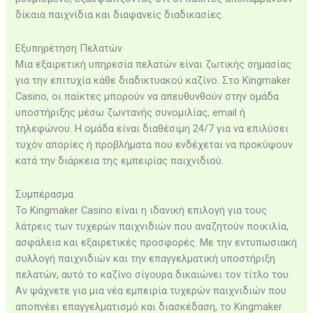
δίκαια παιχνίδια και διαφανείς διαδικασίες.
Εξυπηρέτηση Πελατών
Μια εξαιρετική υπηρεσία πελατών είναι ζωτικής σημασίας
για την επιτυχία κάθε διαδικτυακού καζίνο. Στο Kingmaker
Casino, οι παίκτες μπορούν να απευθυνθούν στην ομάδα
υποστήριξης μέσω ζωντανής συνομιλίας, email ή
τηλεφώνου. Η ομάδα είναι διαθέσιμη 24/7 για να επιλύσει
τυχόν απορίες ή προβλήματα που ενδέχεται να προκύψουν
κατά την διάρκεια της εμπειρίας παιχνιδιού.
Συμπέρασμα
Το Kingmaker Casino είναι η ιδανική επιλογή για τους
λάτρεις των τυχερών παιχνιδιών που αναζητούν ποικιλία,
ασφάλεια και εξαιρετικές προσφορές. Με την εντυπωσιακή
συλλογή παιχνιδιών και την επαγγελματική υποστήριξη
πελατών, αυτό το καζίνο σίγουρα δικαιώνει τον τίτλο του.
Αν ψάχνετε για μια νέα εμπειρία τυχερών παιχνιδιών που
αποπνέει επαγγελματισμό και διασκέδαση, το Kingmaker