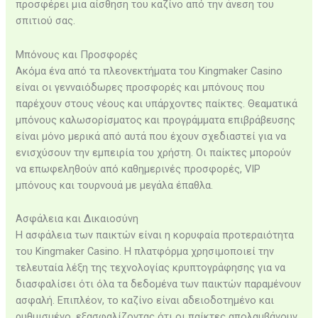
προσφέρει μια αίσθηση του καζίνο από την άνεση του
σπιτιού σας.
Μπόνους και Προσφορές
Ακόμα ένα από τα πλεονεκτήματα του Kingmaker Casino
είναι οι γενναιόδωρες προσφορές και μπόνους που
παρέχουν στους νέους και υπάρχοντες παίκτες. Θεαματικά
μπόνους καλωσορίσματος και προγράμματα επιβράβευσης
είναι μόνο μερικά από αυτά που έχουν σχεδιαστεί για να
ενισχύσουν την εμπειρία του χρήστη. Οι παίκτες μπορούν
να επωφεληθούν από καθημερινές προσφορές, VIP
μπόνους και τουρνουά με μεγάλα έπαθλα.
Ασφάλεια και Δικαιοσύνη
Η ασφάλεια των παικτών είναι η κορυφαία προτεραιότητα
του Kingmaker Casino. Η πλατφόρμα χρησιμοποιεί την
τελευταία λέξη της τεχνολογίας κρυπτογράφησης για να
διασφαλίσει ότι όλα τα δεδομένα των παικτών παραμένουν
ασφαλή. Επιπλέον, το καζίνο είναι αδειοδοτημένο και
ρυθμισμένο, εξασφαλίζοντας ότι οι παίκτες απολαμβάνουν