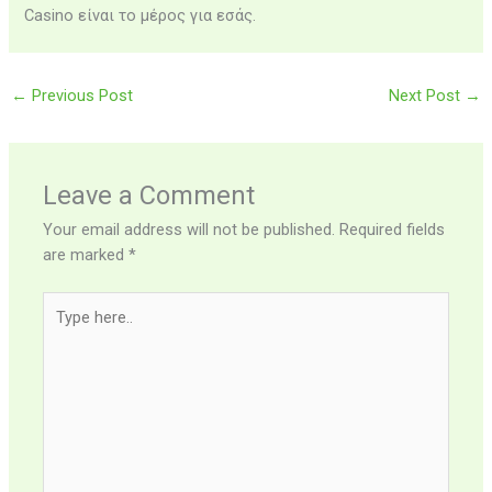
Casino είναι το μέρος για εσάς.
←
Previous Post
Next Post
→
Leave a Comment
Your email address will not be published.
Required fields
are marked
*
Type
here..