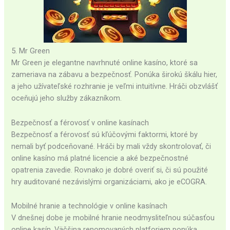
5. Mr Green
Mr Green je elegantne navrhnuté online kasíno, ktoré sa
zameriava na zábavu a bezpečnosť. Ponúka širokú škálu hier,
a jeho užívateľské rozhranie je veľmi intuitívne. Hráči obzvlášť
oceňujú jeho služby zákazníkom.
Bezpečnosť a férovosť v online kasínach
Bezpečnosť a férovosť sú kľúčovými faktormi, ktoré by
nemali byť podceňované. Hráči by mali vždy skontrolovať, či
online kasíno má platné licencie a aké bezpečnostné
opatrenia zavedie. Rovnako je dobré overiť si, či sú použité
hry auditované nezávislými organizáciami, ako je eCOGRA.
Mobilné hranie a technológie v online kasínach
V dnešnej dobe je mobilné hranie neodmysliteľnou súčasťou
online kasín. Väčšina renomovaných platforiem ponúka