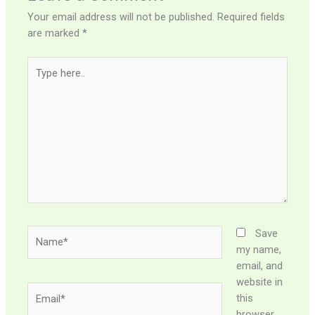
Your email address will not be published.
Required fields
are marked
*
Type
here..
Name*
Save
my name,
email, and
website in
Email*
this
browser