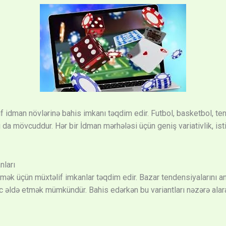
 idman növlərinə bahis imkanı təqdim edir. Futbol, basketbol, ten
da mövcuddur. Hər bir İdman mərhələsi üçün geniş variativlik, istif
nları
mək üçün müxtəlif imkanlar təqdim edir. Bazar tendensiyalarını an
əldə etmək mümkündür. Bahis edərkən bu variantları nəzərə alar