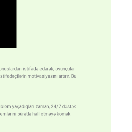
bonuslardan istifadə edərək, oyunçular
ifadəçilərin motivasiyasını artırır. Bu
 problem yaşadıqları zaman, 24/7 dəstək
oblemlərini sürətlə həll etməyə kömək