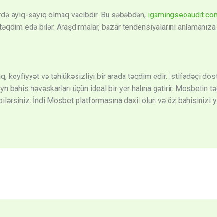
ərdə ayıq-sayıq olmaq vacibdir. Bu səbəbdən,
igamingseoaudit.co
 təqdim edə bilər. Araşdırmalar, bazar tendensiyalarını anlamanı
 keyfiyyət və təhlükəsizliyi bir arada təqdim edir. İstifadəçi dos
n bahis həvəskarları üçün ideal bir yer halına gətirir. Mosbetin t
ilərsiniz. İndi Mosbet platformasına daxil olun və öz bahisinizi y