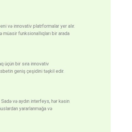
i və innovativ platrformalar yer alır.
ə müasir funksionallıqları bir arada
q üçün bir sıra innovativ
betin geniş çeşidini təşkil edir.
r. Sadə və aydın interfeys, hər kəsin
 bonuslardan yararlanmağa və