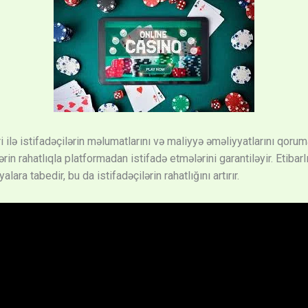
 ilə istifadəçilərin məlumatlarını və maliyyə əməliyyatlarını qorum
lərin rahatlıqla platformadan istifadə etmələrini garantiləyir. Etibar
ara tabedir, bu da istifadəçilərin rahatlığını artırır.