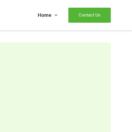
Home
Contact Us