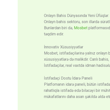
Onlayn Bahis Dünyasında Yeni Üfüqlər
Onlayn bahis sektoru, son illərdə sürətl
Bunlardan biri də,
Mosbet
platformasıdır
təqdim edir.
İnnovativ Xüsusiyyətlər
Mosbet, istifadəçilərinə yalnız onlayn 
xüsusiyyətlərə də malikdir. Canlı bahis,
İstifadəçilər, real vaxtda idman hadisəl
İstifadəçi Dostu İdarə Paneli
Platfomanın idarə paneli, bütün istifadəç
rahatlıqla istifadə edə biləcəyi bir mühi
mükafatlarını daha asan şəkildə əldə et