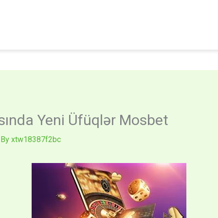
sında Yeni Üfüqlər Mosbet
 By
xtw18387f2bc