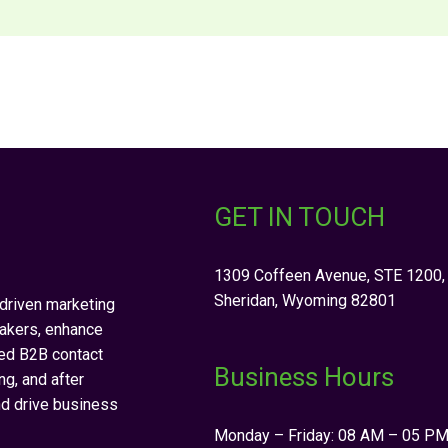
GET IN TOUCH
1309 Coffeen Avenue, STE 1200,
Sheridan, Wyoming 82801
riven marketing
akers, enhance
red B2B contact
Business Hours
ng, and after
nd drive business
Monday – Friday: 08 AM – 05 P