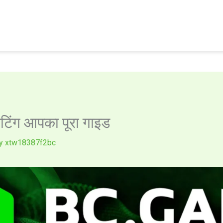
 बेटिंग आपका पूरा गाइड
By
xtw18387f2bc