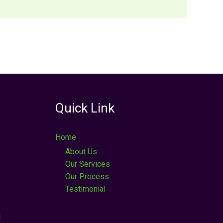
Quick Link
Home
About Us
Our Services
Our Process
Testimonial
M