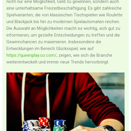
nicht nur eine Möglichkeit, Geld zu gewinnen, sondern auch
eine unterhaltsame Freizeitbeschäftigung. Es gibt zahlreiche
Spielvarianten, die von klassischen Tischspielen wie Roulette
und Blackjack bis hin zu modernen Spielautomaten reichen.
Die Auswahl an Möglichkeiten macht es wichtig, sich gut zu
informieren, um gezielte Entscheidungen zu treffen und die
Gewinnchancen zu maximieren. Insbesondere die
Entwicklungen im Bereich Glücksspiel, wie auf
https://queenplay.co.com/
, zeigen, wie sich die Branche
weiterentwickelt und immer neue Trends hervorbringt.