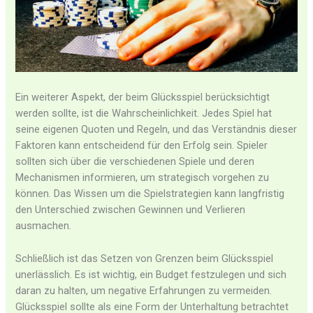
Ein weiterer Aspekt, der beim Glücksspiel berücksichtigt
werden sollte, ist die Wahrscheinlichkeit. Jedes Spiel hat
seine eigenen Quoten und Regeln, und das Verständnis dieser
Faktoren kann entscheidend für den Erfolg sein. Spieler
sollten sich über die verschiedenen Spiele und deren
Mechanismen informieren, um strategisch vorgehen zu
können. Das Wissen um die Spielstrategien kann langfristig
den Unterschied zwischen Gewinnen und Verlieren
ausmachen.
Schließlich ist das Setzen von Grenzen beim Glücksspiel
unerlässlich. Es ist wichtig, ein Budget festzulegen und sich
daran zu halten, um negative Erfahrungen zu vermeiden.
Glücksspiel sollte als eine Form der Unterhaltung betrachtet