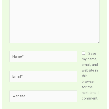
here..
Name*
Save
my name,
email, and
website in
Email*
this
browser
for the
next time I
Website
comment.