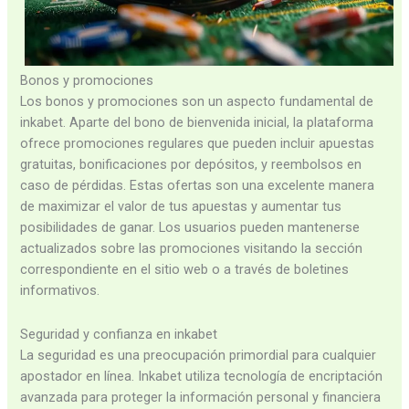
Bonos y promociones
Los bonos y promociones son un aspecto fundamental de
inkabet. Aparte del bono de bienvenida inicial, la plataforma
ofrece promociones regulares que pueden incluir apuestas
gratuitas, bonificaciones por depósitos, y reembolsos en
caso de pérdidas. Estas ofertas son una excelente manera
de maximizar el valor de tus apuestas y aumentar tus
posibilidades de ganar. Los usuarios pueden mantenerse
actualizados sobre las promociones visitando la sección
correspondiente en el sitio web o a través de boletines
informativos.
Seguridad y confianza en inkabet
La seguridad es una preocupación primordial para cualquier
apostador en línea. Inkabet utiliza tecnología de encriptación
avanzada para proteger la información personal y financiera