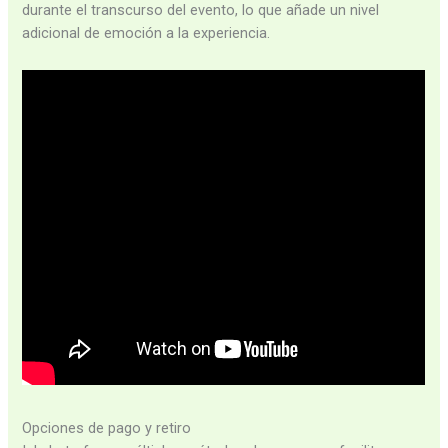
durante el transcurso del evento, lo que añade un nivel
adicional de emoción a la experiencia.
Opciones de pago y retiro