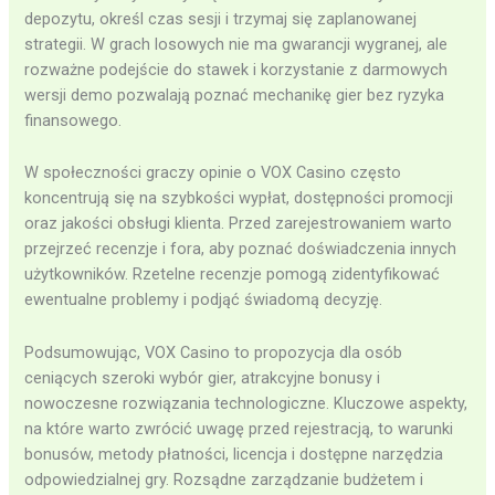
depozytu, określ czas sesji i trzymaj się zaplanowanej
strategii. W grach losowych nie ma gwarancji wygranej, ale
rozważne podejście do stawek i korzystanie z darmowych
wersji demo pozwalają poznać mechanikę gier bez ryzyka
finansowego.
W społeczności graczy opinie o VOX Casino często
koncentrują się na szybkości wypłat, dostępności promocji
oraz jakości obsługi klienta. Przed zarejestrowaniem warto
przejrzeć recenzje i fora, aby poznać doświadczenia innych
użytkowników. Rzetelne recenzje pomogą zidentyfikować
ewentualne problemy i podjąć świadomą decyzję.
Podsumowując, VOX Casino to propozycja dla osób
ceniących szeroki wybór gier, atrakcyjne bonusy i
nowoczesne rozwiązania technologiczne. Kluczowe aspekty,
na które warto zwrócić uwagę przed rejestracją, to warunki
bonusów, metody płatności, licencja i dostępne narzędzia
odpowiedzialnej gry. Rozsądne zarządzanie budżetem i