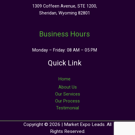
1309 Coffeen Avenue, STE 1200,
Sheridan, Wyoming 82801
Business Hours
Monday – Friday: 08 AM – 05 PM
Quick Link
Home
About Us
Our Services
Our Process
Testimonial
Copyright ©
2026
| Market Expo Leads. All
Rights Reserved.