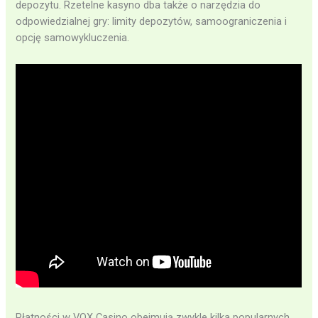
depozytu. Rzetelne kasyno dba także o narzędzia do
odpowiedzialnej gry: limity depozytów, samoograniczenia i
opcję samowykluczenia.
Płatności w VOX Casino obejmują zwykle kilka popularnych