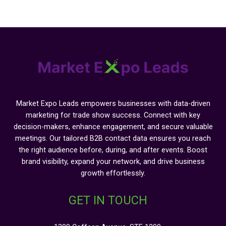
Market Expo Leads empowers businesses with data-driven
marketing for trade show success. Connect with key
decision-makers, enhance engagement, and secure valuable
meetings. Our tailored B2B contact data ensures you reach
the right audience before, during, and after events. Boost
brand visibility, expand your network, and drive business
growth effortlessly.
GET IN TOUCH