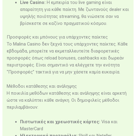
Live Casino:
Η εμπειρία του live gaming είναι
απαραίτητη για κάθε παίκτη. Με ζωντανούς dealer και
υψηλής ποιότητας streaming, θα νιώσετε σαν να
βρίσκεστε σε καζίνο πραγματικού κόσμου.
Προσφορές και μπόνους για υπάρχοντες παίκτες
Το Malina Casino δεν ξεχνά τους υπάρχοντες παίκτες. Κάθε
εβδομάδα, μπορείτε να εκμεταλλευτείτε διαφορετικές
προσφορές όπως reload bonuses, cashbacks και δωρεάν
περιστροφές. Είναι σημαντικό να ελέγχετε την ενότητα
“Προσφορές” τακτικά για να μην χάσετε καμία ευκαιρία.
Μέθοδοι κατάθεσης και ανάληψης
Η ποικιλία μεθόδων κατάθεσης και ανάληψης είναι αρκετή
ώστε να καλύπτει κάθε ανάγκη. Οι δημοφιλείς μέθοδοι
περιλαμβάνουν:
Πιστωτικές και χρεωστικές κάρτες:
Visa και
MasterCard
Ηλεκτρονικά πορτοφόλια:
Skrill και Neteller