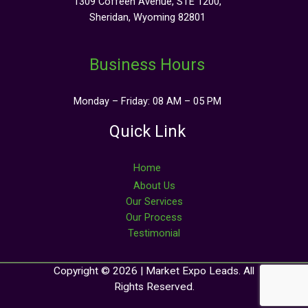
1309 Coffeen Avenue, STE 1200,
Sheridan, Wyoming 82801
Business Hours
Monday – Friday: 08 AM – 05 PM
Quick Link
Home
About Us
Our Services
Our Process
Testimonial
Copyright ©
2026
| Market Expo Leads. All
Rights Reserved.