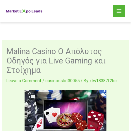
Skip
to
content
Malina Casino Ο Απόλυτος
Οδηγός για Live Gaming και
Στοίχημα
Leave a Comment
/
casinosslot30055
/ By
xtw18387f2bc