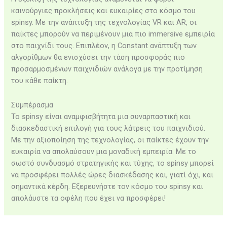
καινούργιες προκλήσεις και ευκαιρίες στο κόσμο του
spinsy. Με την ανάπτυξη της τεχνολογίας VR και AR, οι
παίκτες μπορούν να περιμένουν μια πιο immersive εμπειρία
στο παιχνίδι τους. Επιπλέον, η Constant ανάπτυξη των
αλγορίθμων θα ενισχύσει την τάση προσφοράς πιο
προσαρμοσμένων παιχνιδιών ανάλογα με την προτίμηση
του κάθε παίκτη.
Συμπέρασμα
Το spinsy είναι αναμφισβήτητα μια συναρπαστική και
διασκεδαστική επιλογή για τους λάτρεις του παιχνιδιού.
Με την αξιοποίηση της τεχνολογίας, οι παίκτες έχουν την
ευκαιρία να απολαύσουν μια μοναδική εμπειρία. Με το
σωστό συνδυασμό στρατηγικής και τύχης, το spinsy μπορεί
να προσφέρει πολλές ώρες διασκέδασης και, γιατί όχι, και
σημαντικά κέρδη. Εξερευνήστε τον κόσμο του spinsy και
απολάυστε τα οφέλη που έχει να προσφέρει!