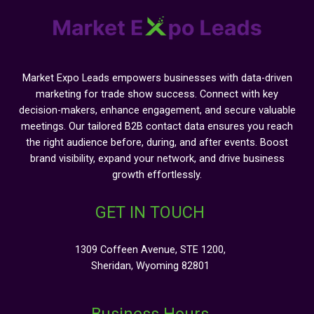
Market Expo Leads empowers businesses with data-driven
marketing for trade show success. Connect with key
decision-makers, enhance engagement, and secure valuable
meetings. Our tailored B2B contact data ensures you reach
the right audience before, during, and after events. Boost
brand visibility, expand your network, and drive business
growth effortlessly.
GET IN TOUCH
1309 Coffeen Avenue, STE 1200,
Sheridan, Wyoming 82801