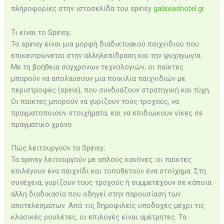
πληροφορίες στην ιστοσελίδα του spinsy
galaxiashotel.gr
.
Τι είναι το Spinsy;
Το spinsy είναι μια μορφή διαδικτυακού παιχνιδιού που
επικεντρώνεται στην αλληλεπίδραση και την ψυχαγωγία.
Με τη βοήθεια σύγχρονων τεχνολογιών, οι παίκτες
μπορούν να απολαύσουν μια ποικιλία παιχνιδιών με
περιστροφές (spins), που συνδυάζουν στρατηγική και τύχη.
Οι παίκτες μπορούν να γυρίζουν τους τροχούς, να
πραγματοποιούν στοιχήματα, και να επιδιώκουν νίκες σε
πραγματικό χρόνο.
Πώς λειτουργούν τα Spinsy;
Τα spinsy λειτουργούν με απλούς κανόνες: οι παίκτες
επιλέγουν ένα παιχνίδι και τοποθετούν ένα στοίχημα. Στη
συνέχεια, γυρίζουν τους τροχούς ή συμμετέχουν σε κάποια
άλλη διαδικασία που οδηγεί στην παρουσίαση των
αποτελεσμάτων. Από τις δημοφιλείς υποδοχές μέχρι τις
κλασικές ρουλέτες, οι επιλογές είναι αμέτρητες. Τα